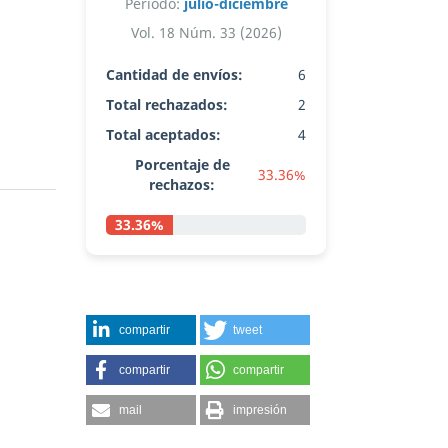
Período:
julio-diciembre
Vol. 18 Núm. 33 (2026)
Cantidad de envíos:
6
Total rechazados:
2
Total aceptados:
4
Porcentaje de
33.36%
rechazos:
33.36%
compartir
tweet
compartir
compartir
mail
impresión