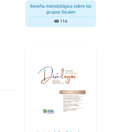
Reseña metodológica sobre los
grupos focales
114