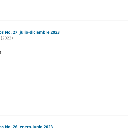
os No. 27, julio-diciembre 2023
 (2023)
4
os No. 26, enero-junio 2023