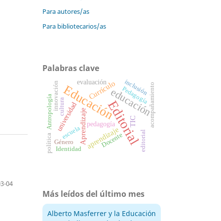
Para autores/as
Para bibliotecarios/as
Palabras clave
evaluación
inclusión
Currículo
innovación
acompañamiento
Educación
Pedagogía
educación
Antropología
cultura
Editorial
universidad
Aprendizaje
TIC
pedagogía
escuela
aprendizaje
editorial
Docente
política
Género
Identidad
03-04
Más leídos del último mes
Alberto Masferrer y la Educación