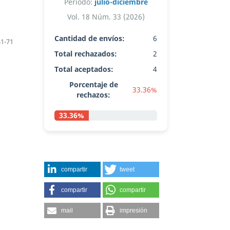
Período:
julio-diciembre
Vol. 18 Núm. 33 (2026)
Cantidad de envíos:
6
61-71
Total rechazados:
2
Total aceptados:
4
Porcentaje de
33.36%
rechazos:
33.36%
compartir
tweet
compartir
compartir
mail
impresión