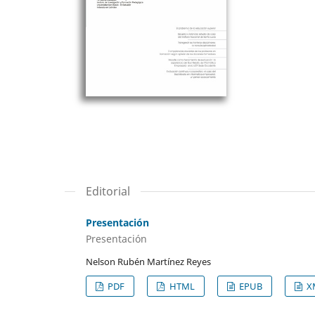
Editorial
Presentación
Presentación
Nelson Rubén Martínez Reyes
PDF
HTML
EPUB
X