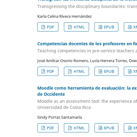
Transgressing the disciplinary boundaries: trans
Karla Celina Rivera Hernández
PDF
HTML
EPUB
X
Competencias docentes de los profesores en f
Teaching competencies in pre-service teachers a
José Amílcar Osorio Romero, Lucía Herrera Torres, Os
PDF
HTML
EPUB
X
Moodle como herramienta de evaluación: la exp
de Occidente
Moodle as an assessment tool: the experience o
Universidad de Costa Rica
Sindy Porras Santamaría
PDF
HTML
EPUB
X