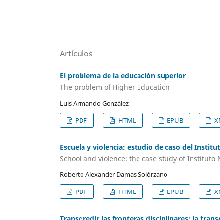
Artículos
El problema de la educación superior
The problem of Higher Education
Luis Armando González
PDF
HTML
EPUB
X
Escuela y violencia: estudio de caso del Instit
School and violence: the case study of Instituto
Roberto Alexander Damas Solórzano
PDF
HTML
EPUB
X
Transgredir las fronteras disciplinares: la trans