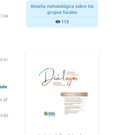
Reseña metodológica sobre los
grupos focales
27-34
113
35-51
sede
s of
53-60