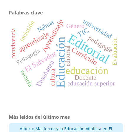
Palabras clave
universidad
Aprendizaje
Náhuat
inclusión
Género
TIC
convivencia
aprendizaje
Editorial
pedagogía
Educación
Evaluación
Currículo
editorial
Pedagogía
El Salvador
Enseñanza
educación
cultura
escuela
Docente
educación superior
Más leídos del último mes
Alberto Masferrer y la Educación Vitalista en El