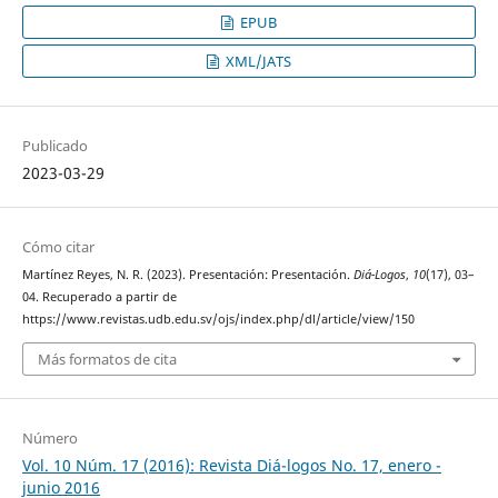
EPUB
XML/JATS
Publicado
2023-03-29
Cómo citar
Martínez Reyes, N. R. (2023). Presentación: Presentación.
Diá-Logos
,
10
(17), 03–
04. Recuperado a partir de
https://www.revistas.udb.edu.sv/ojs/index.php/dl/article/view/150
Más formatos de cita
Número
Vol. 10 Núm. 17 (2016): Revista Diá-logos No. 17, enero -
junio 2016