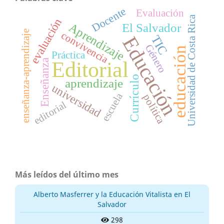
Docente
Evaluación
Universidad de Costa Rica
evaluación
Aprendizaje
El Salvador
enseñanza-aprendizaje
convivencia
Educación
TIC
Género
educación
Práctica
Enseñanza
Editorial
Currículo
aprendizaje
universidad
escuela
política
editorial
Más leídos del último mes
Alberto Masferrer y la Educación Vitalista en El
Salvador
298