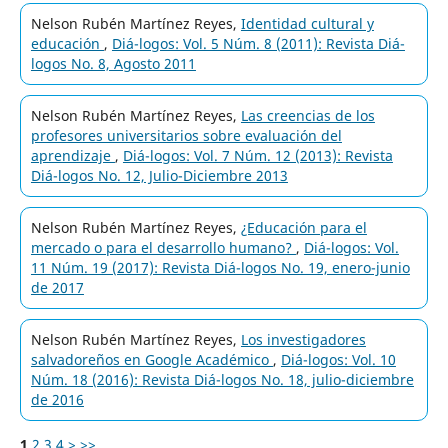
Nelson Rubén Martínez Reyes,
Identidad cultural y
educación
,
Diá-logos: Vol. 5 Núm. 8 (2011): Revista Diá-
logos No. 8, Agosto 2011
Nelson Rubén Martínez Reyes,
Las creencias de los
profesores universitarios sobre evaluación del
aprendizaje
,
Diá-logos: Vol. 7 Núm. 12 (2013): Revista
Diá-logos No. 12, Julio-Diciembre 2013
Nelson Rubén Martínez Reyes,
¿Educación para el
mercado o para el desarrollo humano?
,
Diá-logos: Vol.
11 Núm. 19 (2017): Revista Diá-logos No. 19, enero-junio
de 2017
Nelson Rubén Martínez Reyes,
Los investigadores
salvadoreños en Google Académico
,
Diá-logos: Vol. 10
Núm. 18 (2016): Revista Diá-logos No. 18, julio-diciembre
de 2016
1
2
3
4
>
>>