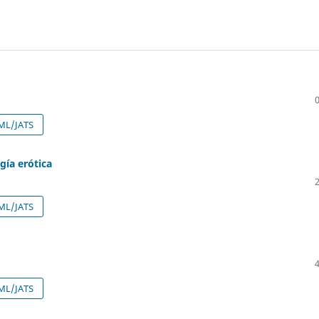
ML/JATS
gía erótica
ML/JATS
ML/JATS