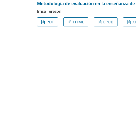
Metodología de evaluación en la enseñanza de l
Brisa Terezón
PDF
HTML
EPUB
X