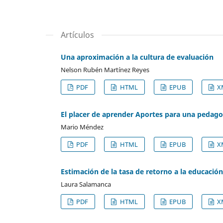
Artículos
Una aproximación a la cultura de evaluación
Nelson Rubén Martínez Reyes
PDF
HTML
EPUB
X
El placer de aprender Aportes para una pedago
Mario Méndez
PDF
HTML
EPUB
X
Estimación de la tasa de retorno a la educación
Laura Salamanca
PDF
HTML
EPUB
X