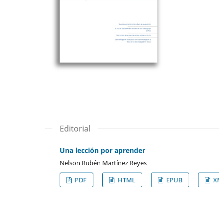
Editorial
Una lección por aprender
Nelson Rubén Martínez Reyes
PDF
HTML
EPUB
X