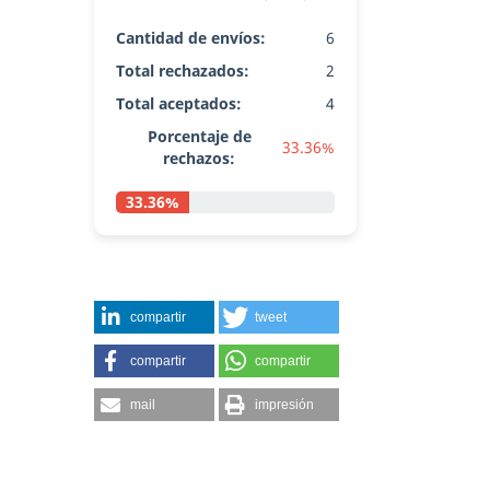
Cantidad de envíos:
6
Total rechazados:
2
Total aceptados:
4
Porcentaje de
33.36%
rechazos:
33.36%
compartir
tweet
compartir
compartir
mail
impresión