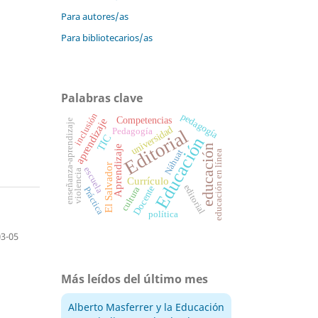
Para autores/as
Para bibliotecarios/as
Palabras clave
inclusión
pedagogía
Competencias
aprendizaje
enseñanza-aprendizaje
universidad
Editorial
Pedagogía
TIC
Educación
educación
Aprendizaje
Náhuat
educación en línea
El Salvador
escuela
violencia
Currículo
editorial
Docente
cultura
Práctica
política
03-05
Más leídos del último mes
Alberto Masferrer y la Educación