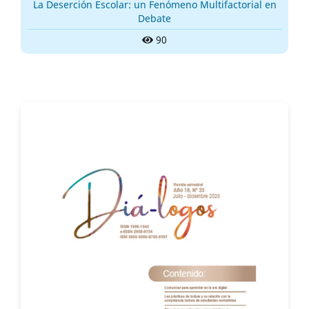
La Deserción Escolar: un Fenómeno Multifactorial en
Debate
90