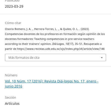
Publicado
2023-03-29
Cómo citar
Osorio Romero, J. A. ., Herrera Torres, L. ., & Quiles, O. L. . (2023).
Competencias docentes de los profesores en formación según opinión de los
docentes formadores: Teaching competencies in pre-service teachers
according to their trainers’ opinion.
Diá-Logos
,
10
(17), 35–51. Recuperado a
partir de https://www.revistas.udb.edu.sv/ojs/index.php/dl/article/view/146
Más formatos de cita
Número
Vol. 10 Núm. 17 (2016): Revista Diá-logos No. 17, enero -
junio 2016
Sección
Artículos