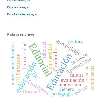
Para lectores/as
Para autores/as
Para bibliotecarios/as
Palabras clave
aprendizaje
política
Editorial
editorial
innovación educativa
Universidad
universidad
Currículo
Educación
inclusión
El Salvador
Aprendizaje
educación
convivencia
escuela
TIC
cultura
evaluación
Enseñanza
innovación
Náhuat
Género
Docente
pedagogía