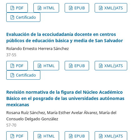
PDF
HTML
EPUB
XML/JATS
Certificado
Evaluación de la ecociudadanía docente en centros
públicos de educación básica y media de San Salvador
Rolando Ernesto Herrera Sánchez
37-55
PDF
HTML
EPUB
XML/JATS
Certificado
Revisión normativa de la figura del Núcleo Académico
Básico en el posgrado de las universidades autónomas
mexicanas
Rosana Ruíz Sánchez, María Esther Avelar Álvarez, María del
Consuelo Delgado González
57-70
PDF
HTML
EPUB
XML/JATS