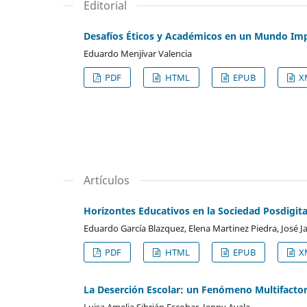
Editorial
Desafíos Éticos y Académicos en un Mundo Imp
Eduardo Menjívar Valencia
PDF
HTML
EPUB
X
Artículos
Horizontes Educativos en la Sociedad Posdigital:
Eduardo García Blazquez, Elena Martinez Piedra, José 
PDF
HTML
EPUB
X
La Deserción Escolar: un Fenómeno Multifactor
Luisa Amelia Sibrián Escobar, Jenny Ayala