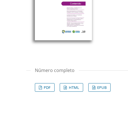
Número completo
PDF
HTML
EPUB