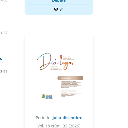
Debate
91
51-62
s
63-79
Período:
julio-diciembre
Vol. 18 Núm. 33 (2026)