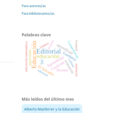
Para autores/as
Para bibliotecarios/as
Palabras clave
escuela
Competencias
política
Educación
Género
educación matemática
aprendizaje
Editorial
universidad
Enseñanza
educación
Aprendizaje
cultura
TIC
evaluación
Currículo
inclusión
El Salvador
Docente
editorial
Más leídos del último mes
Alberto Masferrer y la Educación