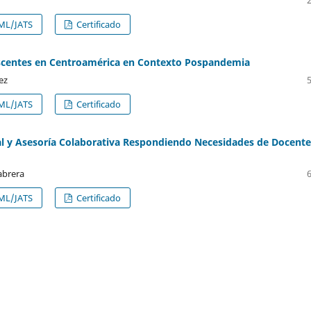
ML/JATS
Certificado
escentes en Centroamérica en Contexto Pospandemia
ez
ML/JATS
Certificado
al y Asesoría Colaborativa Respondiendo Necesidades de Docente
abrera
ML/JATS
Certificado