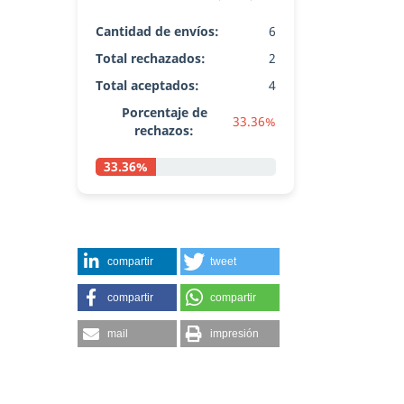
Cantidad de envíos:
6
Total rechazados:
2
Total aceptados:
4
Porcentaje de
33.36%
rechazos:
33.36%
compartir
tweet
compartir
compartir
mail
impresión