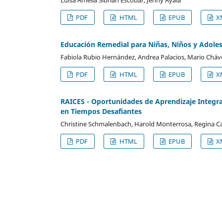
PDF
HTML
EPUB
X
Educación Remedial para Niñas, Niños y Adol
Fabiola Rubio Hernández, Andrea Palacios, Mario Cháv
PDF
HTML
EPUB
X
RAICES - Oportunidades de Aprendizaje Integr
en Tiempos Desafiantes
Christine Schmalenbach, Harold Monterrosa, Regina C
PDF
HTML
EPUB
X