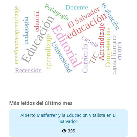
evaluación
Pedagogía
Docente
El Salvador
enseñanza-aprendizaje
educación
editorial
Educación
pedagogía
Editorial
Aprendizaje
Competencias
escuela
aprendizaje
capital humano
Universidad
cultura
Currículo
TIC
Recensión
Más leídos del último mes
Alberto Masferrer y la Educación Vitalista en El
Salvador
395