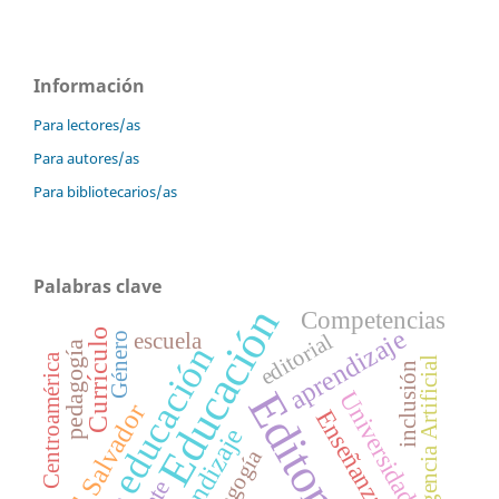
Información
Para lectores/as
Para autores/as
Para bibliotecarios/as
Palabras clave
Educación
Competencias
aprendizaje
Currículo
escuela
editorial
Género
pedagogía
educación
Centroamérica
Inteligencia Artificial
inclusión
Editorial
Universidad
El Salvador
Enseñanza
Aprendizaje
Pedagogía