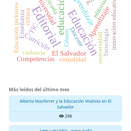
educación
aprendizaje
Universidad
innovación educativa
escuela
editorial
Educación inclusiva
Editorial
Aprendizaje
Educación
cultura
Enseñanza
TIC
Docente
Género
Tecnología
Currículo
universidad
El Salvador
violencia
Competencias
virtualidad
Más leídos del último mes
Alberto Masferrer y la Educación Vitalista en El
Salvador
298
Leer y escribir, ¿para qué?