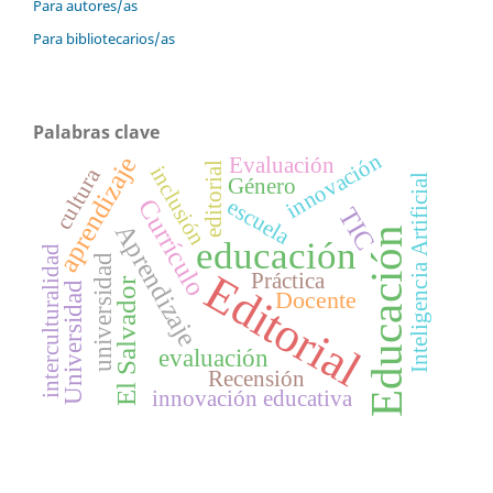
Para autores/as
Para bibliotecarios/as
Palabras clave
innovación
aprendizaje
Evaluación
editorial
inclusión
cultura
Inteligencia Artificial
Género
Currículo
escuela
TIC
Aprendizaje
Educación
educación
interculturalidad
universidad
Editorial
Práctica
El Salvador
Universidad
Docente
evaluación
Recensión
innovación educativa