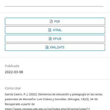
PDF
HTML
EPUB
XML/JATS
Publicado
2022-03-08
Cómo citar
García Castro, P. J. (2022). Elementos de educación y pedagogía en las cartas
pastorales de Monseñor Luis Chávez y González.
Diá-Logos
,
13
(23), 34–50.
Recuperado a partir de
https://www.revistas.udb.edu.sv/ojs/index.php/dl/article/view/11