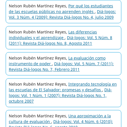
Nelson Rubén Martínez Reyes,
Por qué los estudiantes
de las escuelas públicas no aprenden inglés
,
Diá-logos:
Vol. 3 Núm. 4 (2009): Revista Diá-logos No. 4, julio 2009
Nelson Rubén Martínez Reyes,
Las diferencias
individuales y el aprendizaje
,
Diá-logos: Vol. 5 Núm. 8
(2011): Revista Diá-logos No. 8, Agosto 2011
Nelson Rubén Martínez Reyes,
La evaluación como
instrumento de poder
,
Diá-logos: Vol. 5 Núm. 7 (2011):
Revista Diá-logos No. 7, Febrero 2011
Nelson Rubén Martínez Reyes,
Integrando tecnología en
las escuelas de El Salvador: promesas y desafíos
,
Diá-
logos: Vol. 1 Núm. 1 (2007): Revista Diá-logos No. 1,
octubre 2007
Nelson Rubén Martínez Reyes,
Una aproximación a la
cultura de evaluación
,
Diá-logos: Vol. 4 Núm. 6 (2010):