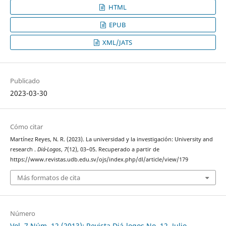
HTML
EPUB
XML/JATS
Publicado
2023-03-30
Cómo citar
Martínez Reyes, N. R. (2023). La universidad y la investigación: University and
research .
Diá-Logos
,
7
(12), 03–05. Recuperado a partir de
https://www.revistas.udb.edu.sv/ojs/index.php/dl/article/view/179
Más formatos de cita
Número
Vol. 7 Núm. 12 (2013): Revista Diá-logos No. 12, Julio-