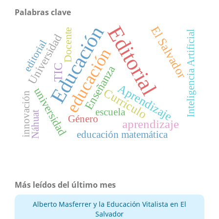
Palabras clave
Editorial
Educación
El Salvador
Docente
Inteligencia Artificial
Universidad
editorial
educación
TIC
Enseñanza
Aprendizaje
universidad
Currículo
innovación
escuela
Náhuat
Género
aprendizaje
educación matemática
Más leídos del último mes
Alberto Masferrer y la Educación Vitalista en El
Salvador