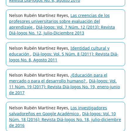
Revista Diá-logos No. 6, agosto 2010
Nelson Rubén Martínez Reyes,
Las creencias de los
profesores universitarios sobre evaluación del
aprendizaje
,
Diá-logos: Vol. 7 Núm. 12 (2013): Revista
Diá-logos No. 12, Julio-Diciembre 2013
Nelson Rubén Martínez Reyes,
Identidad cultural y
educación
,
Diá-logos: Vol. 5 Núm. 8 (2011): Revista Diá-
logos No. 8, Agosto 2011
Nelson Rubén Martínez Reyes,
¿Educación para el
mercado o para el desarrollo humano?
,
Diá-logos: Vol.
11 Núm. 19 (2017): Revista Diá-logos No. 19, enero-junio
de 2017
Nelson Rubén Martínez Reyes,
Los investigadores
salvadoreños en Google Académico
,
Diá-logos: Vol. 10
Núm. 18 (2016): Revista Diá-logos No. 18, julio-diciembre
de 2016