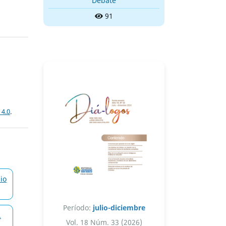
Debate
91
 4.0
.
lio
Período:
julio-diciembre
.
Vol. 18 Núm. 33 (2026)