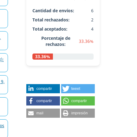
Cantidad de envíos:
6
Total rechazados:
2
Total aceptados:
4
,
Porcentaje de
33.36%
rechazos:
33.36%
):
 9,
compartir
tweet
compartir
compartir
mail
impresión
gos