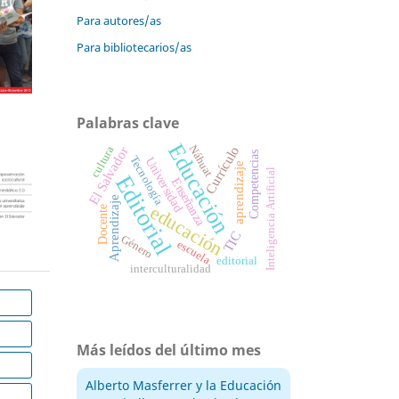
Para autores/as
Para bibliotecarios/as
Palabras clave
Educación
Náhuat
Currículo
El Salvador
cultura
Competencias
Tecnología
Universidad
aprendizaje
Inteligencia Artificial
Editorial
Enseñanza
Aprendizaje
educación
Docente
TIC
Género
escuela
editorial
interculturalidad
Más leídos del último mes
Alberto Masferrer y la Educación