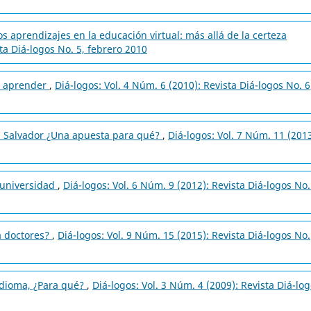
os aprendizajes en la educación virtual: más allá de la certeza
sta Diá-logos No. 5, febrero 2010
r aprender
,
Diá-logos: Vol. 4 Núm. 6 (2010): Revista Diá-logos No. 6
l Salvador ¿Una apuesta para qué?
,
Diá-logos: Vol. 7 Núm. 11 (2013
 universidad
,
Diá-logos: Vol. 6 Núm. 9 (2012): Revista Diá-logos No.
a doctores?
,
Diá-logos: Vol. 9 Núm. 15 (2015): Revista Diá-logos No.
idioma, ¿Para qué?
,
Diá-logos: Vol. 3 Núm. 4 (2009): Revista Diá-lo