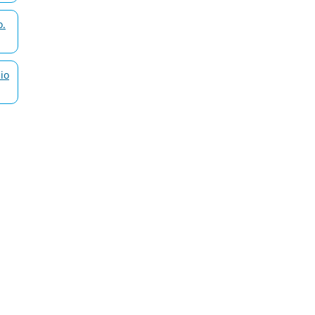
o.
lio