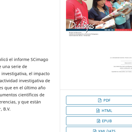
licó el informe SCimago
de una serie de
 investigativa, el impacto
a actividad investigativa de
nes que en el último año
umentos científicos de
PDF
ferencias, y que están
, B.V.
HTML
EPUB
XML/JATS