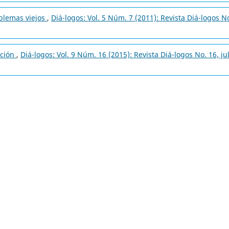
blemas viejos
,
Diá-logos: Vol. 5 Núm. 7 (2011): Revista Diá-logos N
ación
,
Diá-logos: Vol. 9 Núm. 16 (2015): Revista Diá-logos No. 16, ju