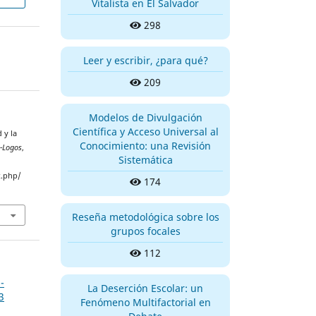
Vitalista en El Salvador
298
Leer y escribir, ¿para qué?
209
Modelos de Divulgación
Científica y Acceso Universal al
 y la
Conocimiento: una Revisión
-Logos
,
Sistemática
x.php/
174
Reseña metodológica sobre los
grupos focales
112
-
La Deserción Escolar: un
3
Fenómeno Multifactorial en