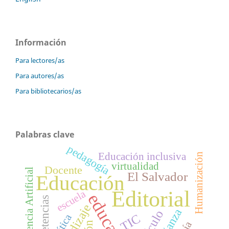
Información
Para lectores/as
Para autores/as
Para bibliotecarios/as
Palabras clave
pedagogía
Educación inclusiva
Humanización
virtualidad
Docente
Inteligencia Artificial
El Salvador
Educación
Editorial
escuela
educación
Competencias
TIC