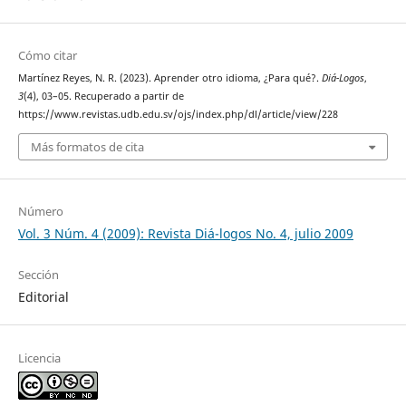
Cómo citar
Martínez Reyes, N. R. (2023). Aprender otro idioma, ¿Para qué?.
Diá-Logos
,
3
(4), 03–05. Recuperado a partir de
https://www.revistas.udb.edu.sv/ojs/index.php/dl/article/view/228
Más formatos de cita
Número
Vol. 3 Núm. 4 (2009): Revista Diá-logos No. 4, julio 2009
Sección
Editorial
Licencia