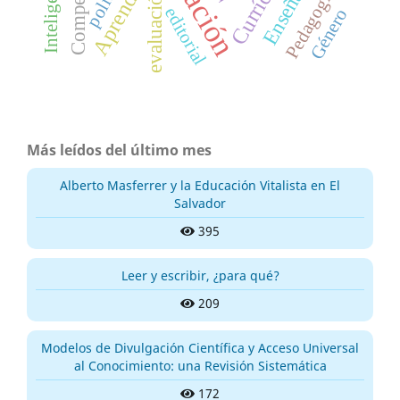
Aprendizaje
Enseñanza
Currículo
política
Pedagogía
evaluación
editorial
Género
Más leídos del último mes
Alberto Masferrer y la Educación Vitalista en El
Salvador
395
Leer y escribir, ¿para qué?
209
Modelos de Divulgación Científica y Acceso Universal
al Conocimiento: una Revisión Sistemática
172