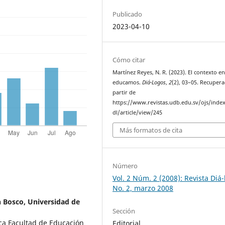
Publicado
2023-04-10
Cómo citar
Martínez Reyes, N. R. (2023). El contexto e
educamos.
Diá-Logos
,
2
(2), 03–05. Recuper
partir de
https://www.revistas.udb.edu.sv/ojs/inde
dl/article/view/245
Más formatos de cita
Número
Vol. 2 Núm. 2 (2008): Revista Diá
No. 2, marzo 2008
 Bosco, Universidad de
Sección
ca Facultad de Educación
Editorial