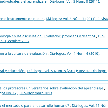
 individuales y el aprendizaje
,
Diá-logos: Vol. 5 Núm. 8 (2011):
como instrumento de poder
,
Diá-logos: Vol. 5 Núm. 7 (2011): Revist
ología en las escuelas de El Salvador: promesas y desafíos
,
Diá-
No. 1, octubre 2007
ón a la cultura de evaluación
,
Diá-logos: Vol. 4 Núm. 6 (2010):
ral y educación
,
Diá-logos: Vol. 5 Núm. 8 (2011): Revista Diá-logos
e los profesores universitarios sobre evaluación del aprendizaje
,
ogos No. 12, Julio-Diciembre 2013
a el mercado o para el desarrollo humano?
,
Diá-logos: Vol. 11 Núm