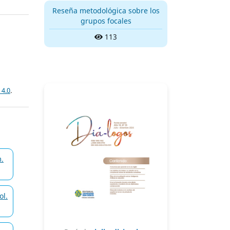
Reseña metodológica sobre los
grupos focales
113
 4.0
.
m.
ol.