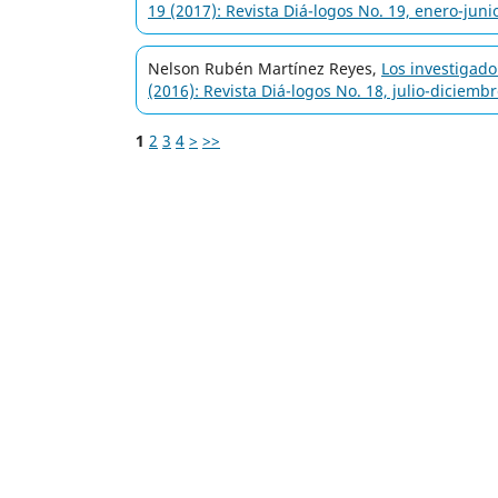
19 (2017): Revista Diá-logos No. 19, enero-juni
Nelson Rubén Martínez Reyes,
Los investigad
(2016): Revista Diá-logos No. 18, julio-diciemb
1
2
3
4
>
>>