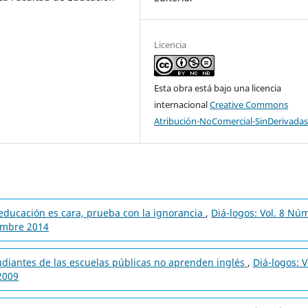
Licencia
Esta obra está bajo una licencia
internacional
Creative Commons
Atribución-NoComercial-SinDerivadas
 educación es cara, prueba con la ignorancia
,
Diá-logos: Vol. 8 Nú
iembre 2014
udiantes de las escuelas públicas no aprenden inglés
,
Diá-logos: V
 2009