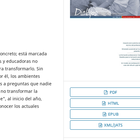
concreto; está marcada
s y educadoras no
ra transformarlo. Sin
r él, los ambientes
as a preguntas que nadie
 no transformar la
PDF
, al inicio del año,
HTML
onocer los actuales
EPUB
XML/JATS