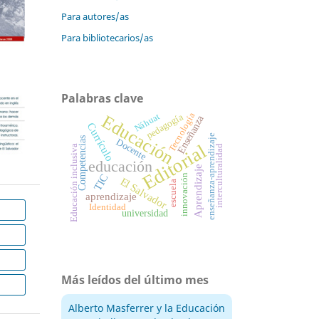
Para autores/as
Para bibliotecarios/as
Palabras clave
Tecnología
Educación
pedagogía
Náhuat
Enseñanza
Currículo
enseñanza-aprendizaje
Competencias
Docente
Editorial
Educación inclusiva
interculturalidad
educación
Aprendizaje
TIC
innovación
El Salvador
escuela
aprendizaje
Identidad
universidad
Más leídos del último mes
Alberto Masferrer y la Educación