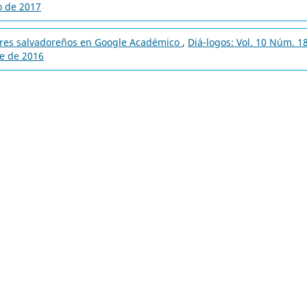
o de 2017
ores salvadoreños en Google Académico
,
Diá-logos: Vol. 10 Núm. 1
re de 2016