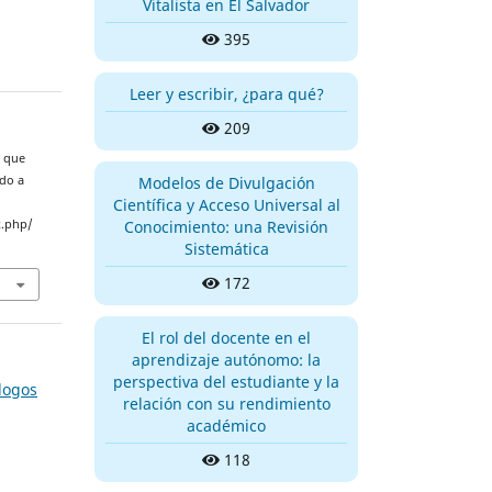
Vitalista en El Salvador
395
Leer y escribir, ¿para qué?
209
n que
Modelos de Divulgación
ado a
Científica y Acceso Universal al
Conocimiento: una Revisión
x.php/
Sistemática
172
El rol del docente en el
aprendizaje autónomo: la
perspectiva del estudiante y la
-logos
relación con su rendimiento
académico
118