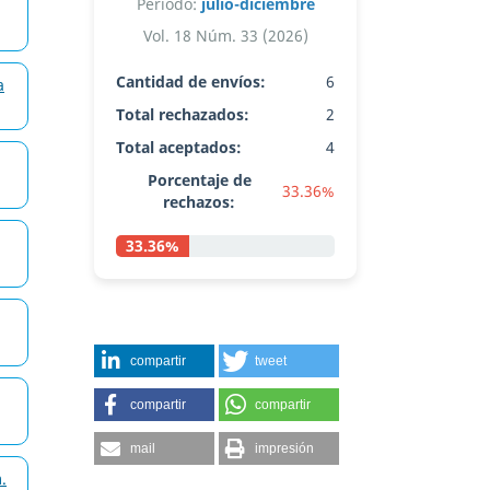
Período:
julio-diciembre
Vol. 18 Núm. 33 (2026)
Cantidad de envíos:
6
a
Total rechazados:
2
Total aceptados:
4
Porcentaje de
33.36%
rechazos:
33.36%
compartir
tweet
compartir
compartir
mail
impresión
.