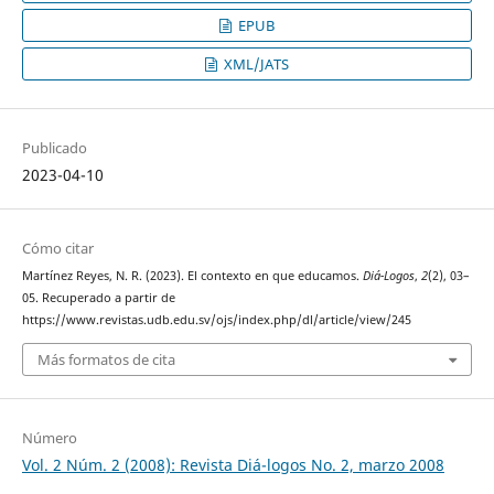
EPUB
XML/JATS
Publicado
2023-04-10
Cómo citar
Martínez Reyes, N. R. (2023). El contexto en que educamos.
Diá-Logos
,
2
(2), 03–
05. Recuperado a partir de
https://www.revistas.udb.edu.sv/ojs/index.php/dl/article/view/245
Más formatos de cita
Número
Vol. 2 Núm. 2 (2008): Revista Diá-logos No. 2, marzo 2008