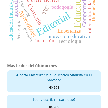
Educación
aprendizaje
Humanización
Competencias
interculturalidad
Educación inclusiva
Docente
Currículo
pedagogía
TIC
Aprendizaje
Editorial
Pedagogía
escuela
Enseñanza
innovación educativa
inclusión
Tecnología
Más leídos del último mes
Alberto Masferrer y la Educación Vitalista en El
Salvador
298
Leer y escribir, ¿para qué?
209