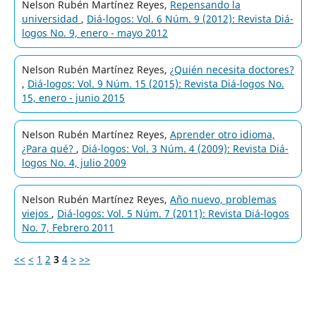
Nelson Rubén Martínez Reyes,
Repensando la
universidad
,
Diá-logos: Vol. 6 Núm. 9 (2012): Revista Diá-
logos No. 9, enero - mayo 2012
Nelson Rubén Martínez Reyes,
¿Quién necesita doctores?
,
Diá-logos: Vol. 9 Núm. 15 (2015): Revista Diá-logos No.
15, enero - junio 2015
Nelson Rubén Martínez Reyes,
Aprender otro idioma,
¿Para qué?
,
Diá-logos: Vol. 3 Núm. 4 (2009): Revista Diá-
logos No. 4, julio 2009
Nelson Rubén Martínez Reyes,
Año nuevo, problemas
viejos
,
Diá-logos: Vol. 5 Núm. 7 (2011): Revista Diá-logos
No. 7, Febrero 2011
<<
<
1
2
3
4
>
>>