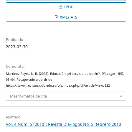
EPUB
XML/JATS
Publicado
2023-03-30
Cómo citar
Martínez Reyes, N. R. (2023). Educación ¿Al servicio de quién?.
Diá-Logos
,
4
(5),
03–04. Recuperado a partir de
https://www.revistas.udb.edu.sv/ojs/index.php/dl/article/view/222
Más formatos de cita
Número
Vol. 4 Núm. 5 (2010): Revista Diá-logos No. 5, febrero 2010