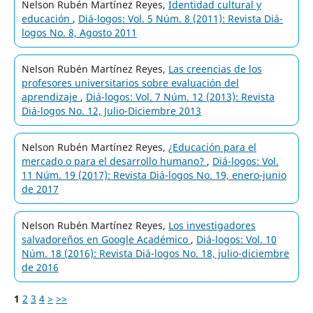
Nelson Rubén Martínez Reyes,
Identidad cultural y
educación
,
Diá-logos: Vol. 5 Núm. 8 (2011): Revista Diá-
logos No. 8, Agosto 2011
Nelson Rubén Martínez Reyes,
Las creencias de los
profesores universitarios sobre evaluación del
aprendizaje
,
Diá-logos: Vol. 7 Núm. 12 (2013): Revista
Diá-logos No. 12, Julio-Diciembre 2013
Nelson Rubén Martínez Reyes,
¿Educación para el
mercado o para el desarrollo humano?
,
Diá-logos: Vol.
11 Núm. 19 (2017): Revista Diá-logos No. 19, enero-junio
de 2017
Nelson Rubén Martínez Reyes,
Los investigadores
salvadoreños en Google Académico
,
Diá-logos: Vol. 10
Núm. 18 (2016): Revista Diá-logos No. 18, julio-diciembre
de 2016
1
2
3
4
>
>>