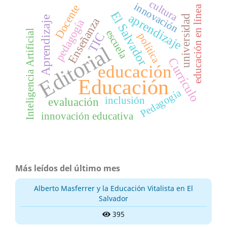
cultura
innovación
Docente
educación en línea
El Salvador
aprendizaje
universidad
Aprendizaje
Enseñanza
pedagogía
escuela
Inteligencia Artificial
TIC
política
Editorial
Currículo
educación
Educación
Pedagogía
inclusión
evaluación
innovación educativa
Más leídos del último mes
Alberto Masferrer y la Educación Vitalista en El
Salvador
395