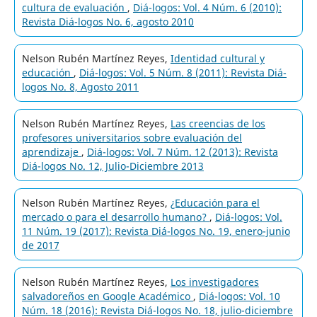
cultura de evaluación
,
Diá-logos: Vol. 4 Núm. 6 (2010):
Revista Diá-logos No. 6, agosto 2010
Nelson Rubén Martínez Reyes,
Identidad cultural y
educación
,
Diá-logos: Vol. 5 Núm. 8 (2011): Revista Diá-
logos No. 8, Agosto 2011
Nelson Rubén Martínez Reyes,
Las creencias de los
profesores universitarios sobre evaluación del
aprendizaje
,
Diá-logos: Vol. 7 Núm. 12 (2013): Revista
Diá-logos No. 12, Julio-Diciembre 2013
Nelson Rubén Martínez Reyes,
¿Educación para el
mercado o para el desarrollo humano?
,
Diá-logos: Vol.
11 Núm. 19 (2017): Revista Diá-logos No. 19, enero-junio
de 2017
Nelson Rubén Martínez Reyes,
Los investigadores
salvadoreños en Google Académico
,
Diá-logos: Vol. 10
Núm. 18 (2016): Revista Diá-logos No. 18, julio-diciembre