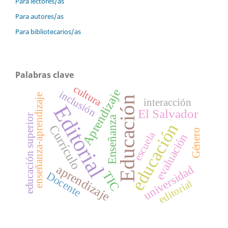
Para lectores/as
Para autores/as
Para bibliotecarios/as
Palabras clave
cultura
Aprendizaje
inclusión
enseñanza-aprendizaje
Educación
interacción
Editorial
El Salvador
educación superior
Enseñanza
educación
Currículo
Género
escuela
evaluación
aprendizaje
universidad
TIC
Docente
editorial