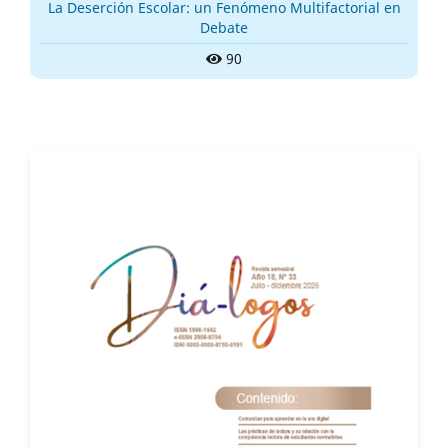
La Deserción Escolar: un Fenómeno Multifactorial en
Debate
90