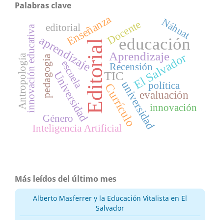
Palabras clave
Enseñanza
Náhuat
Docente
editorial
innovación educativa
aprendizaje
educación
Editorial
Aprendizaje
El Salvador
Antropología
pedagogía
escuela
Recensión
Universidad
TIC
universidad
política
Currículo
evaluación
innovación
Género
Inteligencia Artificial
Más leídos del último mes
Alberto Masferrer y la Educación Vitalista en El
Salvador