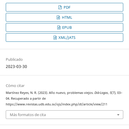
PDF
HTML
EPUB
XML/JATS
Publicado
2023-03-30
Cómo citar
Martínez Reyes, N. R. (2023). Año nuevo, problemas viejos.
Diá-Logos
,
5
(7), 03–
04. Recuperado a partir de
https://www.revistas.udb.edu.sv/ojs/index.php/dl/article/view/211
Más formatos de cita