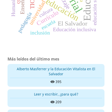
educación superior
Humanización
Enseñanza
educación
universidad
TIC
cultura
Currículo
pedagogía
escuela
El Salvador
Educación inclusiva
inclusión
Más leídos del último mes
Alberto Masferrer y la Educación Vitalista en El
Salvador
395
Leer y escribir, ¿para qué?
209