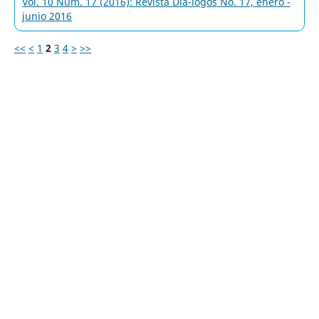
Vol. 10 Núm. 17 (2016): Revista Diá-logos No. 17, enero -
junio 2016
<<
<
1
2
3
4
>
>>