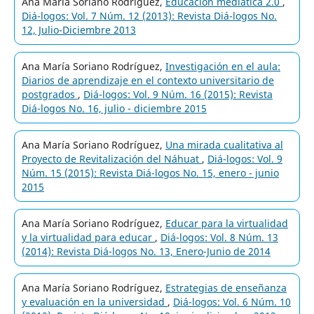
Ana María Soriano Rodríguez,
Educación mediática 2.0
,
Diá-logos: Vol. 7 Núm. 12 (2013): Revista Diá-logos No.
12, Julio-Diciembre 2013
Ana María Soriano Rodríguez,
Investigación en el aula:
Diarios de aprendizaje en el contexto universitario de
postgrados
,
Diá-logos: Vol. 9 Núm. 16 (2015): Revista
Diá-logos No. 16, julio - diciembre 2015
Ana María Soriano Rodríguez,
Una mirada cualitativa al
Proyecto de Revitalización del Náhuat
,
Diá-logos: Vol. 9
Núm. 15 (2015): Revista Diá-logos No. 15, enero - junio
2015
Ana María Soriano Rodríguez,
Educar para la virtualidad
y la virtualidad para educar
,
Diá-logos: Vol. 8 Núm. 13
(2014): Revista Diá-logos No. 13, Enero-Junio de 2014
Ana María Soriano Rodríguez,
Estrategias de enseñanza
y evaluación en la universidad
,
Diá-logos: Vol. 6 Núm. 10