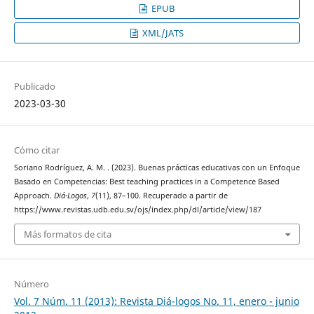
EPUB
XML/JATS
Publicado
2023-03-30
Cómo citar
Soriano Rodríguez, A. M. . (2023). Buenas prácticas educativas con un Enfoque
Basado en Competencias: Best teaching practices in a Competence Based
Approach.
Diá-Logos
,
7
(11), 87–100. Recuperado a partir de
https://www.revistas.udb.edu.sv/ojs/index.php/dl/article/view/187
Más formatos de cita
Número
Vol. 7 Núm. 11 (2013): Revista Diá-logos No. 11, enero - junio