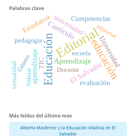
Palabras clave
Enseñanza
universidad
Competencias
Currículo
editorial
Editorial
Educación
Universidad
pedagogía
educación
aprendizaje
escuela
Género
Aprendizaje
TIC
El Salvador
virtualidad
Docente
Náhuat
evaluación
Más leídos del último mes
Alberto Masferrer y la Educación Vitalista en El
Salvador