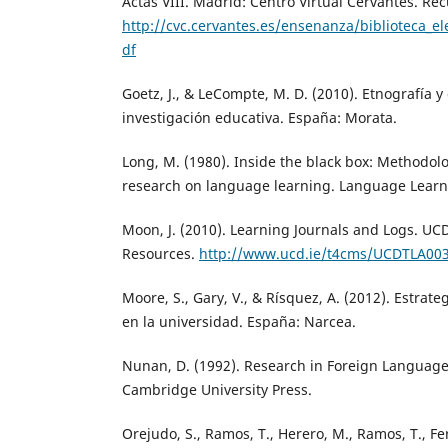
Actas VIII. Madrid: Centro Virtual Cervantes. R
http://cvc.cervantes.es/ensenanza/biblioteca_e
df
Goetz, J., & LeCompte, M. D. (2010). Etnografía y
investigación educativa. España: Morata.
Long, M. (1980). Inside the black box: Methodolo
research on language learning. Language Learni
Moon, J. (2010). Learning Journals and Logs. U
Resources.
http://www.ucd.ie/t4cms/UCDTLA003
Moore, S., Gary, V., & Rísquez, A. (2012). Estrat
en la universidad. España: Narcea.
Nunan, D. (1992). Research in Foreign Languag
Cambridge University Press.
Orejudo, S., Ramos, T., Herero, M., Ramos, T., Fer