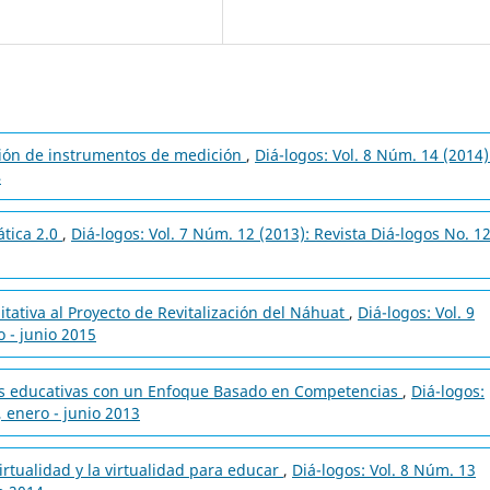
ción de instrumentos de medición
,
Diá-logos: Vol. 8 Núm. 14 (2014)
4
tica 2.0
,
Diá-logos: Vol. 7 Núm. 12 (2013): Revista Diá-logos No. 12
tativa al Proyecto de Revitalización del Náhuat
,
Diá-logos: Vol. 9
o - junio 2015
as educativas con un Enfoque Basado en Competencias
,
Diá-logos:
, enero - junio 2013
irtualidad y la virtualidad para educar
,
Diá-logos: Vol. 8 Núm. 13