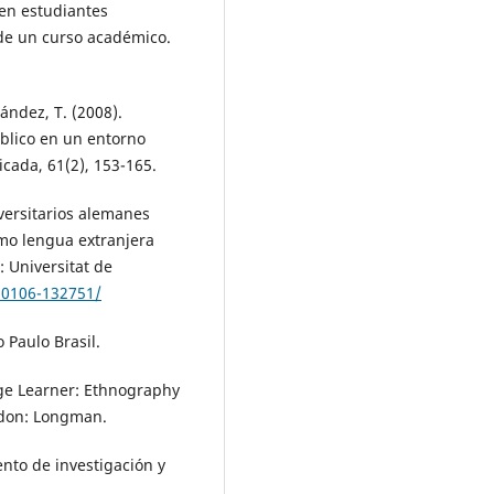
 en estudiantes
 de un curso académico.
nández, T. (2008).
úblico en un entorno
icada, 61(2), 153-165.
versitarios alemanes
mo lengua extranjera
 Universitat de
20106-132751/
 Paulo Brasil.
ge Learner: Ethnography
don: Longman.
ento de investigación y