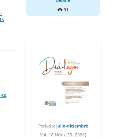
Debate
91
-
15
 4.0
.
Período:
julio-diciembre
Vol. 18 Núm. 33 (2026)