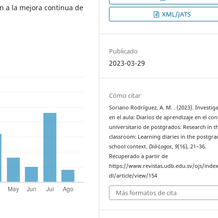
ón a la mejora continua de
XML/JATS
Publicado
2023-03-29
Cómo citar
Soriano Rodríguez, A. M. . (2023). Investig
en el aula: Diarios de aprendizaje en el co
universitario de postgrados: Research in t
classroom: Learning diaries in the postgr
school context.
Diá-Logos
,
9
(16), 21–36.
Recuperado a partir de
https://www.revistas.udb.edu.sv/ojs/inde
dl/article/view/154
Más formatos de cita