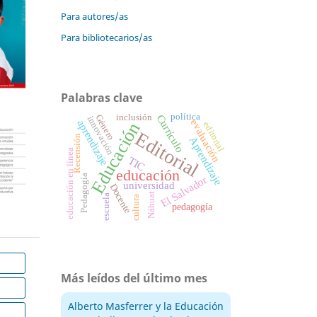
Para autores/as
Para bibliotecarios/as
Palabras clave
política
inclusión
Currículo
Género
innovación
evaluación
aprendizaje
Educación
editorial
Editorial
Recensión
Aprendizaje
educación en línea
TIC
educación
Pedagogía
El Salvador
universidad
Docente
Náhuat
escuela
cultura
pedagogía
Más leídos del último mes
Alberto Masferrer y la Educación