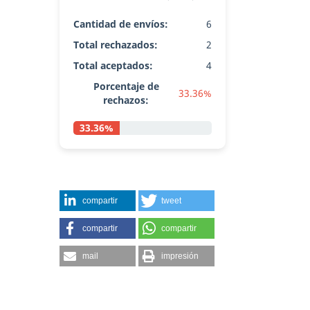
Cantidad de envíos:
6
Total rechazados:
2
Total aceptados:
4
Porcentaje de
33.36%
rechazos:
33.36%
compartir
tweet
compartir
compartir
mail
impresión