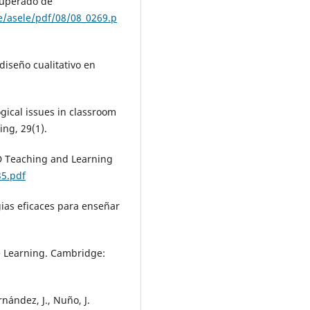
ecuperado de
le/asele/pdf/08/08_0269.p
 diseño cualitativo en
gical issues in classroom
ng, 29(1).
CD Teaching and Learning
5.pdf
egias eficaces para enseñar
e Learning. Cambridge:
nández, J., Nuño, J.