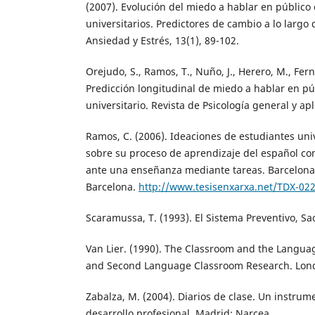
(2007). Evolución del miedo a hablar en público
universitarios. Predictores de cambio a lo largo
Ansiedad y Estrés, 13(1), 89-102.
Orejudo, S., Ramos, T., Nuño, J., Herero, M., Fer
Predicción longitudinal de miedo a hablar en p
universitario. Revista de Psicología general y apl
Ramos, C. (2006). Ideaciones de estudiantes uni
sobre su proceso de aprendizaje del español co
ante una enseñanza mediante tareas. Barcelona:
Barcelona.
http://www.tesisenxarxa.net/TDX-02
Scaramussa, T. (1993). El Sistema Preventivo, Sao
Van Lier. (1990). The Classroom and the Langua
and Second Language Classroom Research. Lon
Zabalza, M. (2004). Diarios de clase. Un instrum
desarrollo profesional. Madrid: Narcea.