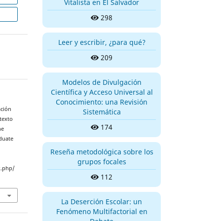
Vitalista en El Salvador
298
Leer y escribir, ¿para qué?
209
Modelos de Divulgación
Científica y Acceso Universal al
Conocimiento: una Revisión
ación
Sistemática
ntexto
174
he
aduate
Reseña metodológica sobre los
grupos focales
x.php/
112
La Deserción Escolar: un
Fenómeno Multifactorial en