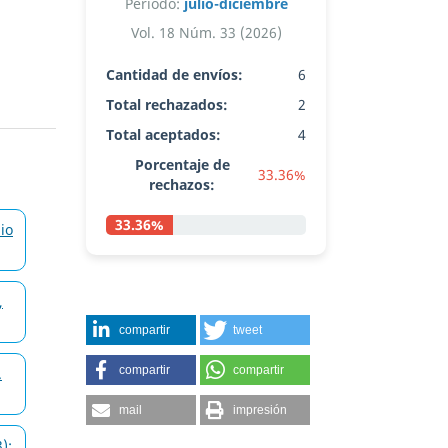
Período:
julio-diciembre
Vol. 18 Núm. 33 (2026)
Cantidad de envíos:
6
Total rechazados:
2
Total aceptados:
4
Porcentaje de
33.36%
rechazos:
33.36%
lio
,
compartir
tweet
compartir
compartir
.
mail
impresión
):