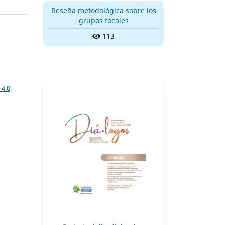
Reseña metodológica sobre los
grupos focales
113
 4.0
.