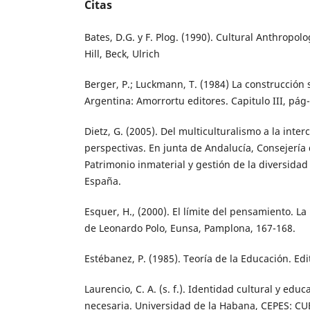
Citas
Bates, D.G. y F. Plog. (1990). Cultural Anthropo
Hill, Beck, Ulrich
Berger, P.; Luckmann, T. (1984) La construcción s
Argentina: Amorrortu editores. Capitulo III, pág
Dietz, G. (2005). Del multiculturalismo a la inter
perspectivas. En junta de Andalucía, Consejería d
Patrimonio inmaterial y gestión de la diversidad 
España.
Esquer, H., (2000). El límite del pensamiento. L
de Leonardo Polo, Eunsa, Pamplona, 167-168.
Estébanez, P. (1985). Teoría de la Educación. Edit
Laurencio, C. A. (s. f.). Identidad cultural y edu
necesaria. Universidad de la Habana, CEPES: C