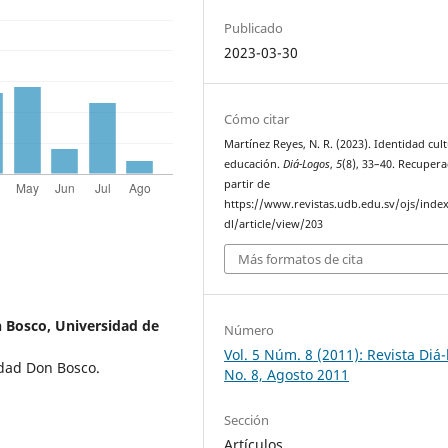
Publicado
2023-03-30
Cómo citar
Martínez Reyes, N. R. (2023). Identidad cult
educación.
Diá-Logos
,
5
(8), 33–40. Recuper
partir de
https://www.revistas.udb.edu.sv/ojs/inde
dl/article/view/203
Más formatos de cita
 Bosco, Universidad de
Número
Vol. 5 Núm. 8 (2011): Revista Diá
idad Don Bosco.
No. 8, Agosto 2011
Sección
Artículos