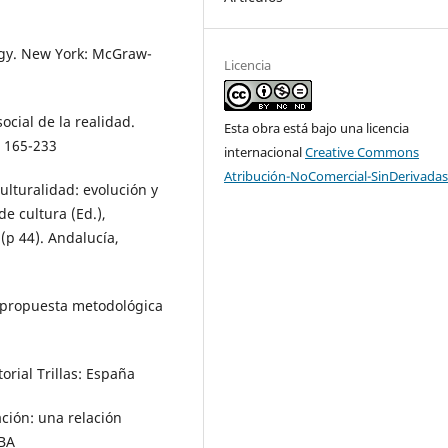
logy. New York: McGraw-
Licencia
ocial de la realidad.
Esta obra está bajo una licencia
- 165-233
internacional
Creative Commons
Atribución-NoComercial-SinDerivadas
culturalidad: evolución y
e cultura (Ed.),
(p 44). Andalucía,
a propuesta metodológica
orial Trillas: España
cación: una relación
UBA