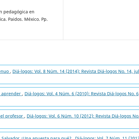
ión pedagógica en
ca. Paidos. México. Pp.
genuo
,
Diá-logos: Vol. 8 Núm. 14 (2014): Revista Diá-logos No. 14, ju
r aprender
,
Diá-logos: Vol. 4 Núm. 6 (2010): Revista Diá-logos No. 6
del profesor
,
Diá-logos: Vol. 6 Núm. 10 (2012): Revista Diá-logos No
l Salvador ¿Una apuesta para qué?
,
Diá-logos: Vol. 7 Núm. 11 (2013