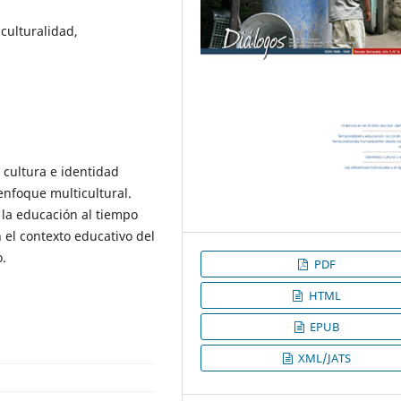
iculturalidad,
 cultura e identidad
enfoque multicultural.
 la educación al tiempo
 el contexto educativo del
o.
PDF
HTML
EPUB
XML/JATS