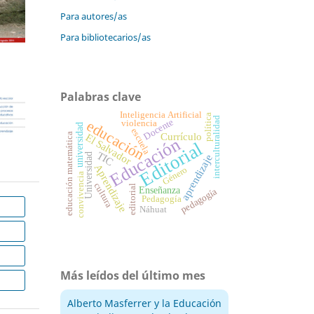
Para autores/as
Para bibliotecarios/as
Palabras clave
Inteligencia Artificial
política
interculturalidad
Docente
educación
violencia
universidad
escuela
Currículo
El Salvador
educación matemática
Educación
Editorial
TIC
Universidad
aprendizaje
Aprendizaje
Género
convivencia
cultura
editorial
Enseñanza
pedagogía
Pedagogía
Náhuat
Más leídos del último mes
Alberto Masferrer y la Educación