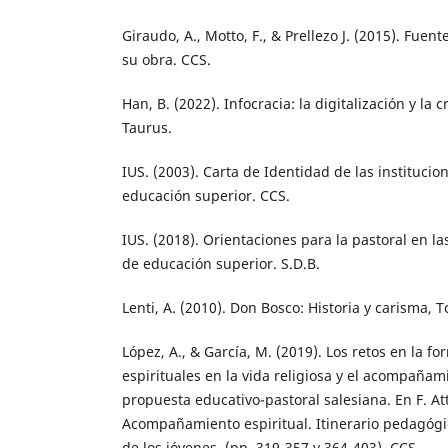
Giraudo, A., Motto, F., & Prellezo J. (2015). Fuen
su obra. CCS.
Han, B. (2022). Infocracia: la digitalización y la c
Taurus.
IUS. (2003). Carta de Identidad de las institucio
educación superior. CCS.
IUS. (2018). Orientaciones para la pastoral en la
de educación superior. S.D.B.
Lenti, A. (2010). Don Bosco: Historia y carisma, 
López, A., & García, M. (2019). Los retos en la f
espirituales en la vida religiosa y el acompañam
propuesta educativo-pastoral salesiana. En F. At
Acompañamiento espiritual. Itinerario pedagógico
de los jóvenes. (pp. 319-357 y 364-403). CCS.