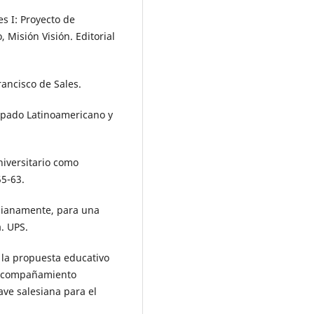
s I: Proyecto de
 Misión Visión. Editorial
rancisco de Sales.
opado Latinoamericano y
niversitario como
5-63.
esianamente, para una
. UPS.
 la propuesta educativo
El acompañamiento
lave salesiana para el