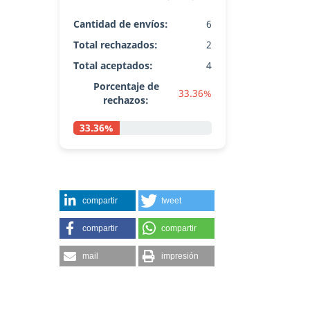
Cantidad de envíos:
6
Total rechazados:
2
Total aceptados:
4
Porcentaje de
33.36%
rechazos:
33.36%
compartir
tweet
compartir
compartir
mail
impresión