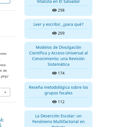
Vitalista en El Salvador
298
Leer y escribir, ¿para qué?
209
Modelos de Divulgación
Científica y Acceso Universal al
nismo
Conocimiento: una Revisión
e
Sistemática
osco.
ir de
174
x.php/
Reseña metodológica sobre los
grupos focales
112
La Deserción Escolar: un
iá-
Fenómeno Multifactorial en
2