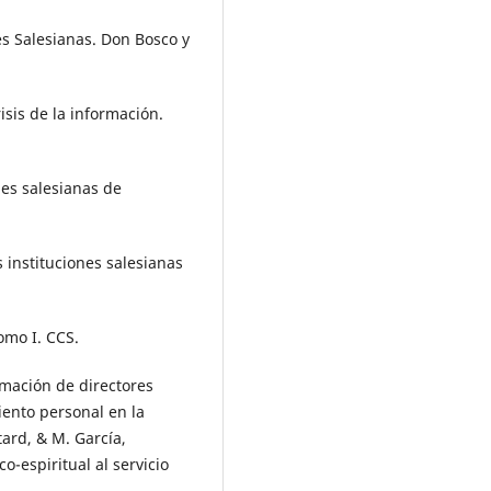
tes Salesianas. Don Bosco y
risis de la información.
nes salesianas de
s instituciones salesianas
Tomo I. CCS.
ormación de directores
iento personal en la
tard, & M. García,
-espiritual al servicio