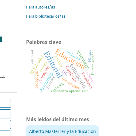
Para autores/as
Para bibliotecarios/as
Palabras clave
Educación
aprendizaje
Editorial
editorial
inclusión
Náhuat
Humanización
El Salvador
política
cultura
educación
Currículo
evaluación
TIC
Aprendizaje
Género
pedagogía
Enseñanza
Docente
universidad
escuela
enseñanza-aprendizaje
Más leídos del último mes
Alberto Masferrer y la Educación