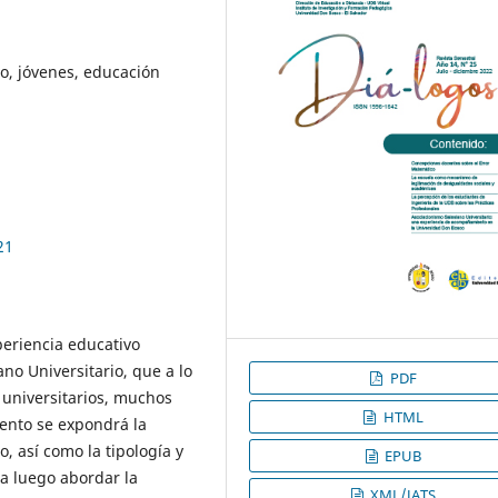
, jóvenes, educación
21
periencia educativo
no Universitario, que a lo
PDF
 universitarios, muchos
HTML
ento se expondrá la
 así como la tipología y
EPUB
ra luego abordar la
XML/JATS