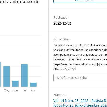
iano Universitario en la
Publicado
2022-12-02
Cómo citar
Damas Solórzano, R. A. . (2022). Asociacio
Salesiano Universitario: una experiencia d
acompañamiento en la Universidad Don B
Diá-Logos
,
14
(25), 52–65. Recuperado a part
https://www.revistas.udb.edu.sv/ojs/inde
dl/article/view/79
Más formatos de cita
Número
Vol. 14 Núm. 25 (2022): Revista D
logos No. 25, julio-diciembre 202