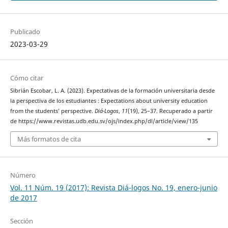
Publicado
2023-03-29
Cómo citar
Sibrián Escobar, L. A. (2023). Expectativas de la formación universitaria desde
la perspectiva de los estudiantes : Expectations about university education
from the students’ perspective.
Diá-Logos
,
11
(19), 25–37. Recuperado a partir
de https://www.revistas.udb.edu.sv/ojs/index.php/dl/article/view/135
Más formatos de cita
Número
Vol. 11 Núm. 19 (2017): Revista Diá-logos No. 19, enero-junio
de 2017
Sección