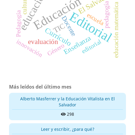
educación
El Salvador
Educación
cultura
pedagogía
educación matemática
Editorial
Pedagogía
escuela
Docente
TIC
Currículo
Enseñanza
evaluación
editorial
innovación
Género
Más leídos del último mes
Alberto Masferrer y la Educación Vitalista en El
Salvador
298
Leer y escribir, ¿para qué?