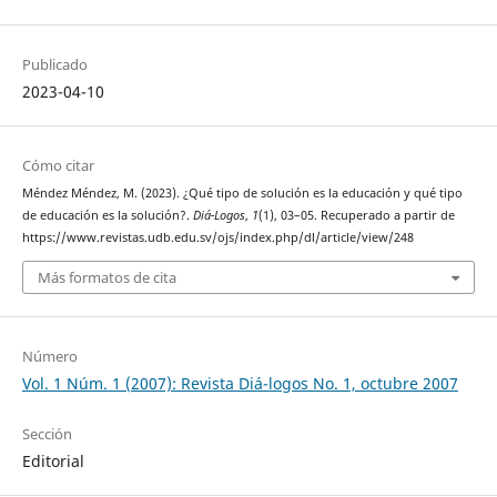
Publicado
2023-04-10
Cómo citar
Méndez Méndez, M. (2023). ¿Qué tipo de solución es la educación y qué tipo
de educación es la solución?.
Diá-Logos
,
1
(1), 03–05. Recuperado a partir de
https://www.revistas.udb.edu.sv/ojs/index.php/dl/article/view/248
Más formatos de cita
Número
Vol. 1 Núm. 1 (2007): Revista Diá-logos No. 1, octubre 2007
Sección
Editorial