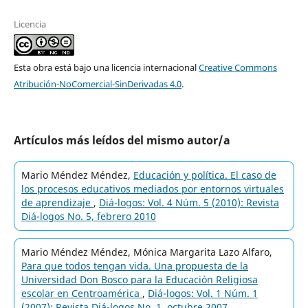
Licencia
Esta obra está bajo una licencia internacional
Creative Commons
Atribución-NoComercial-SinDerivadas 4.0
.
Artículos más leídos del mismo autor/a
Mario Méndez Méndez,
Educación y política. El caso de
los procesos educativos mediados por entornos virtuales
de aprendizaje
,
Diá-logos: Vol. 4 Núm. 5 (2010): Revista
Diá-logos No. 5, febrero 2010
Mario Méndez Méndez, Mónica Margarita Lazo Alfaro,
Para que todos tengan vida. Una propuesta de la
Universidad Don Bosco para la Educación Religiosa
escolar en Centroamérica
,
Diá-logos: Vol. 1 Núm. 1
(2007): Revista Diá-logos No. 1, octubre 2007