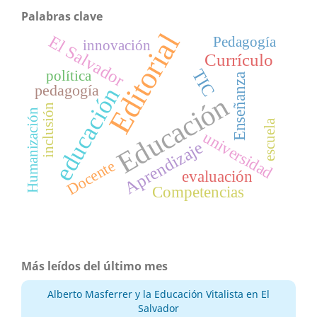
Palabras clave
Editorial
El Salvador
Pedagogía
innovación
Currículo
TIC
política
Enseñanza
pedagogía
educación
Educación
inclusión
Humanización
escuela
universidad
Aprendizaje
Docente
evaluación
Competencias
Más leídos del último mes
Alberto Masferrer y la Educación Vitalista en El
Salvador