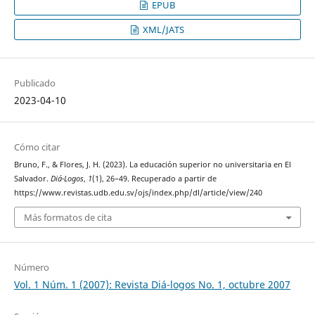
EPUB
XML/JATS
Publicado
2023-04-10
Cómo citar
Bruno, F., & Flores, J. H. (2023). La educación superior no universitaria en El
Salvador.
Diá-Logos
,
1
(1), 26–49. Recuperado a partir de
https://www.revistas.udb.edu.sv/ojs/index.php/dl/article/view/240
Más formatos de cita
Número
Vol. 1 Núm. 1 (2007): Revista Diá-logos No. 1, octubre 2007