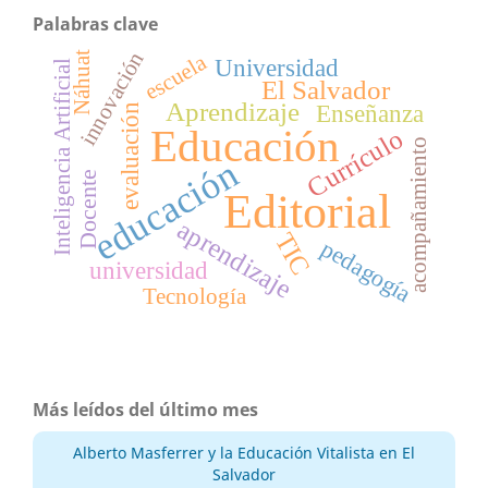
Palabras clave
innovación
Náhuat
escuela
Universidad
Inteligencia Artificial
El Salvador
Aprendizaje
Enseñanza
evaluación
Educación
Currículo
acompañamiento
educación
Docente
Editorial
aprendizaje
TIC
pedagogía
universidad
Tecnología
Más leídos del último mes
Alberto Masferrer y la Educación Vitalista en El
Salvador