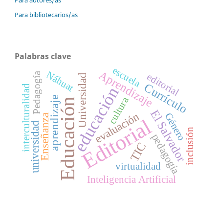
Para bibliotecarios/as
Palabras clave
escuela
Aprendizaje
Náhuat
Pedagogía
editorial
Universidad
Currículo
interculturalidad
educación
aprendizaje
cultura
Educación
El Salvador
evaluación
Género
Enseñanza
Editorial
universidad
inclusión
pedagogía
TIC
virtualidad
Inteligencia Artificial