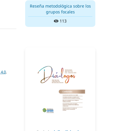
Reseña metodológica sobre los
grupos focales
113
 4.0
.