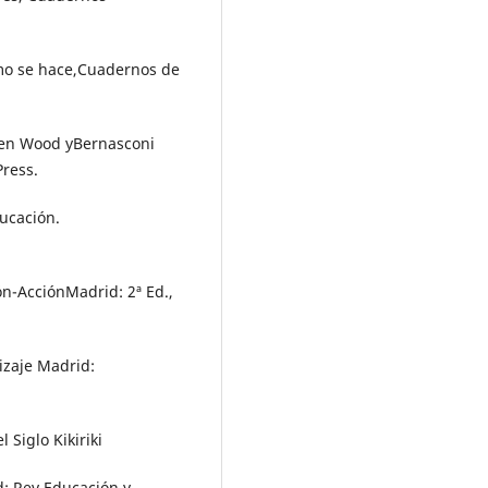
cómo se hace,Cuadernos de
, en Wood yBernasconi
Press.
ducación.
ón-AcciónMadrid: 2ª Ed.,
izaje Madrid:
 Siglo Kikiriki
d: Rev.Educación y