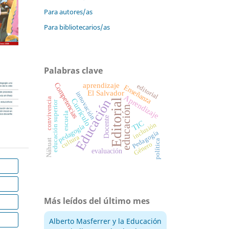
Para autores/as
Para bibliotecarios/as
Palabras clave
aprendizaje
Competencias
editorial
Enseñanza
El Salvador
innovación
Aprendizaje
convivencia
Educación
Currículo
Editorial
educación superior
educación
escuela
Docente
TIC
inclusión
pedagogía
Pedagogía
cultura
Náhuat
política
Género
evaluación
Más leídos del último mes
Alberto Masferrer y la Educación