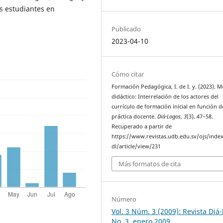
os estudiantes en
Publicado
2023-04-10
Cómo citar
Formación Pedagógica, I. de I. y. (2023). 
didáctico: Interrelación de los actores del
currículo de formación inicial en función d
práctica docente.
Diá-Logos
,
3
(3), 47–58.
Recuperado a partir de
https://www.revistas.udb.edu.sv/ojs/inde
dl/article/view/231
Más formatos de cita
Número
Vol. 3 Núm. 3 (2009): Revista Diá
No. 3, enero 2009