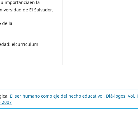
su importanciaen la
niversidad de El Salvador.
 de la
riedad: elcurrículum
gica,
El ser humano como eje del hecho educativo
,
Diá-logos: Vol. 
e 2007