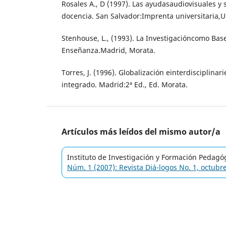
Rosales A., D (1997). Las ayudasaudiovisuales y 
docencia. San Salvador:Imprenta universitaria,U
Stenhouse, L., (1993). La Investigacióncomo Base
Enseñanza.Madrid, Morata.
Torres, J. (1996). Globalización einterdisciplina
integrado. Madrid:2ª Ed., Ed. Morata.
Artículos más leídos del mismo autor/a
Instituto de Investigación y Formación Pedagó
Núm. 1 (2007): Revista Diá-logos No. 1, octubr