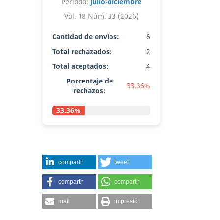
Período:
julio-diciembre
Vol. 18 Núm. 33 (2026)
Cantidad de envíos:
6
Total rechazados:
2
Total aceptados:
4
Porcentaje de
33.36%
rechazos:
33.36%
compartir
tweet
compartir
compartir
mail
impresión