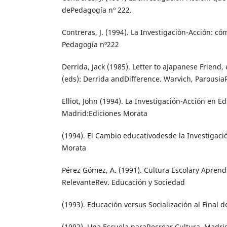
dePedagogía nº 222.
Contreras, J. (1994). La Investigación-Acción: 
Pedagogía nº222
Derrida, Jack (1985). Letter to aJapanese Friend
(eds): Derrida andDifference. Warvich, Parousia
Elliot, John (1994). La Investigación-Acción en E
Madrid:Ediciones Morata
(1994). El Cambio educativodesde la Investigaci
Morata
Pérez Gómez, A. (1991). Cultura Escolary Aprend
RelevanteRev. Educación y Sociedad
(1993). Educación versus Socialización al Final del
(1992). Una Escuela paraRecrear Cultura. Madri