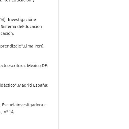
4). Investigacióne
l Sistema deEducación
ucación.
aprendizaje".Lima Perú,
Lectoescritura. México,DF:
idáctico".Madrid España:
, Escuelainvestigadora e
, nº 14,