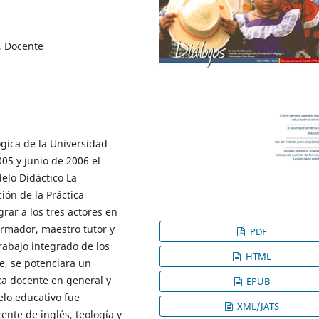
, Docente
ógica de la Universidad
05 y junio de 2006 el
elo Didáctico La
ión de la Práctica
rar a los tres actores en
ormador, maestro tutor y
PDF
rabajo integrado de los
HTML
e, se potenciara un
ca docente en general y
EPUB
elo educativo fue
XML/JATS
nte de inglés, teología y