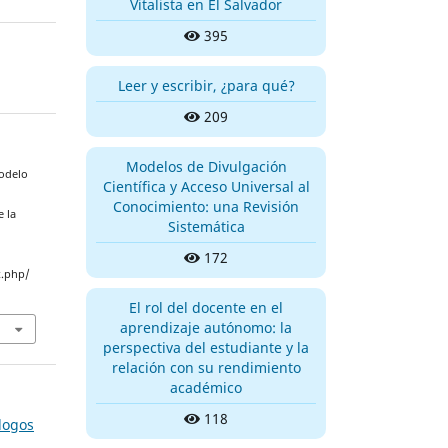
Vitalista en El Salvador
395
Leer y escribir, ¿para qué?
209
Modelos de Divulgación
Modelo
Científica y Acceso Universal al
Conocimiento: una Revisión
e la
Sistemática
172
x.php/
El rol del docente en el
aprendizaje autónomo: la
perspectiva del estudiante y la
relación con su rendimiento
académico
118
-logos