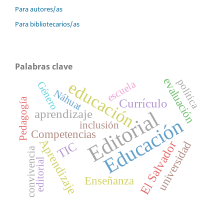
Para autores/as
Para bibliotecarios/as
Palabras clave
evaluación
política
educación
escuela
Género
Náhuat
Pedagogía
Currículo
aprendizaje
Editorial
Educación
inclusión
Competencias
Aprendizaje
El Salvador
universidad
TIC
convivencia
editorial
Enseñanza