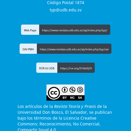
Código Postal 1874
typ@udb.edu.sv
Web Page
https://www.revistas.udb.edu.sv/ojs/index.php/typ/
OAI-PMH
https://www.revistas.udb.edu.sv/ojs/index.php/typ/oai
ROR Id UDB
https://ror.org/01k8z5j70
Los artículos de la
Revista Teoría y Praxis
de la
Universidad Don Bosco, El Salvador, se publican
bajo los términos de la Licencia Creative
Commons: Reconocimiento, No Comercial,
Compartir Igual 4.0