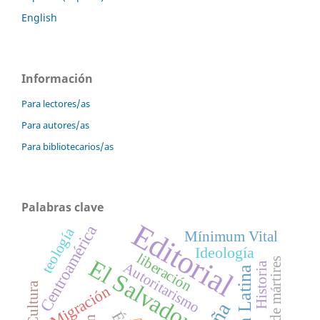
English
Información
Para lectores/as
Para autores/as
Para bibliotecarios/as
Palabras clave
Editorial
Centroamérica
teología
Mínimum Vital
Ideología
liberación
El Salvador
Actas de mártires
Autoritarismo
Historia
Cultura
Migración