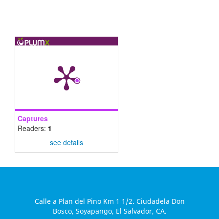
Captures
Readers:
1
see details
Calle a Plan del Pino Km 1 1/2. Ciudadela Don
Bosco, Soyapango, El Salvador, CA.