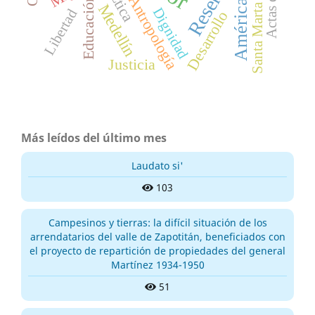
América Latina
Reseña
Ética
Antropología
Educación
Medellín
Santa Marta
Dignidad
Libertad
Desarrollo
Justicia
Más leídos del último mes
Laudato si'
103
Campesinos y tierras: la difícil situación de los
arrendatarios del valle de Zapotitán, beneficiados con
el proyecto de repartición de propiedades del general
Martínez 1934-1950
51