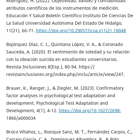
Rodríguez, H. (2022). Objetividad, validez y confiabilidad:
atributos científicos de los instrumentos de medición.
Educación Y Salud Boletín Científico Instituto De Ciencias De
La Salud Universidad Autónoma Del Estado De Hidalgo,
11(21), 66-71.
https://doi.org/10.29057/icsa.v11i21.10048
Bojórquez Díaz, C. I., Quintana López, V. A., & Coronado
Sauceda, A. (2020). El sentimiento de soledad y su relación
con la ideación suicida en estudiantes universitarios.
Revista Inclusiones 8(Esp.), 80-94. https://
revistainclusiones.org/index.php/inclu/article/view/247.
Brauer, K., Ranger, J., & Ziegler, M. (2023). Confirmatory
factor analyses in psychological test adaptation and
development. Psychological Test Adaptation and
Development, 4(1), 4-12.
https://doi.org/10.1027/2698-
1866/a000034
Broco Villahoz, L., Rosique Sanz, M. T., Fernández Carpio, C.,
Carrajo García, C. A., Domínguez Alhambra, R., & Polo