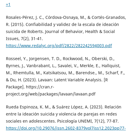
=1
Rosales-Pérez, J. C., Córdova-Osnaya, M., & Cortés-Granados,
R. (2015). Confiabilidad y validez de la escala de ideación
suicida de Roberts. Journal of Behavior, Health & Social
Issues, 7(2), 31-41.
https://www.redalyc.org/pdf/2822/282242594003.pdf
Rosseel, Y., Jorgensen, T. D., Rockwood, N., Oberski, D.,
Byrnes, J., Vanbrabant, L., Savalei, V., Merkle, E., Hallquist,
M., Rhemtulla, M., Katsikatsou, M., Barendse., M., Scharf, F.,
& Du, H. (2023). Lavaan: Latent Variable Analysis. [R
Package]. https://cran.r-
project.org/web/packages/lavaan/lavaan.pdf
Rueda Espinoza, K. M., & Suárez López, A. (2023). Relación
entre la ideación suicida y violencia de parejas en redes
sociales en adolescentes. Psicología UNEMI, 7(12), 77-87.
https://doi.org/10.29076/issn.2602-8379vol7iss12.2023pp77-