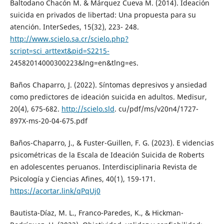
Baltodano Chacón M. & Márquez Cueva M. (2014). Ideación
suicida en privados de libertad: Una propuesta para su
atención. InterSedes, 15(32), 223- 248.
http://www.scielo.sa.cr/scielo.php?
script=sci_arttext&pid=S2215-
24582014000300223&lng=en&tlng=es.
Baños Chaparro, J. (2022). Síntomas depresivos y ansiedad
como predictores de ideación suicida en adultos. Medisur,
20(4), 675-682.
http://scielo.sld
. cu/pdf/ms/v20n4/1727-
897X-ms-20-04-675.pdf
Baños-Chaparro, J., & Fuster-Guillen, F. G. (2023). E videncias
psicométricas de la Escala de Ideación Suicida de Roberts
en adolescentes peruanos. Interdisciplinaria Revista de
Psicología y Ciencias Afines, 40(1), 159-171.
https://acortar.link/qPqUj0
Bautista-Díaz, M. L., Franco-Paredes, K., & Hickman-