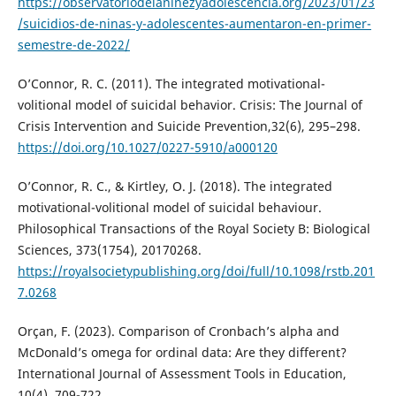
https://observatoriodelaninezyadolescencia.org/2023/01/23
/suicidios-de-ninas-y-adolescentes-aumentaron-en-primer-
semestre-de-2022/
O’Connor, R. C. (2011). The integrated motivational-
volitional model of suicidal behavior. Crisis: The Journal of
Crisis Intervention and Suicide Prevention,32(6), 295–298.
https://doi.org/10.1027/0227-5910/a000120
O’Connor, R. C., & Kirtley, O. J. (2018). The integrated
motivational-volitional model of suicidal behaviour.
Philosophical Transactions of the Royal Society B: Biological
Sciences, 373(1754), 20170268.
https://royalsocietypublishing.org/doi/full/10.1098/rstb.201
7.0268
Orçan, F. (2023). Comparison of Cronbach’s alpha and
McDonald’s omega for ordinal data: Are they different?
International Journal of Assessment Tools in Education,
10(4), 709-722.