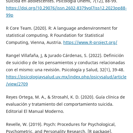
suicida en adolescentes. Psicología Unemi, 7(12), 88-99.
https://doi.org/10.29076/issn.2602-8379vol7iss12.2023pp88-
99p
R Core Team. (2020). R: A language andenvironment for
statistical computing. R Foundation for Statistical
Computing, Vienna, Austria.
https://www.R-project.org/
Rangel Villafaña, J, & Jurado Cárdenas, S. (2022). Definición
de suicidio y de los pensamientos y conductas relacionadas
con el mismo: una revisión. Psicología y Salud, 32(1), 39-48.
https://psicologiaysalud.uv.mx/index.php/psicysalud/article
/view/2709
Reyes Ortega, M. A., & Strosahl, K. D. (2020). Guía clínica de
evaluación y tratamiento del comportamiento suicida.
Editorial El Manual Moderno.
Revelle, W. (2019). Psych: Procedures for Psychological,
Psychometric, and Personality Research. [R package].