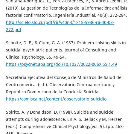
Santana-Rodríguez, L., Pérez-Lorences, P., & Abreu-Ledón, R.
(2019). La gestión de Tecnologías de la Información: análisis
factorial confirmatorio. Ingeniería Industrial, 40(3), 272-284.
http://scielo.sld.cu/pdf/rii/v40n3/1815-5936-rii-40-03-
272.pdf
Schotte, D. E., & Clum, G. A. (1987). Problem-solving skills in
suicidal psychiatric patients. Journal of Consulting and
Clinical Psychology, 55, 49-54.
https://psycnet.apa.org/doi/10.1037/0022-006X.55.1.49
Secretaría Ejecutiva del Consejo de Ministros de Salud de
Centroamérica. (s.f.). Observatorio Centroamericano y
República Dominicana de la Conducta Suicida.
https://comisca.net/content/observatorio_suicidio
Spirito, A. y Donaldson, D. (1998). Suicide and suicide
attempts during adolescence. En A. S. Bellack y M. Hersen
(eds.). Comprehensive Clinical Psychology(vol. 5). (pp. 463-
485). Elsevier.