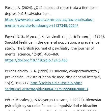
Parada A. (2024). ¿Qué sucede si no se trata a tiempo la
depresión? Elsalvador.com.
https://www.elsalvador.com/noticias/nacional/salud-
mental-suicidio-fundaungo-/1137345/2024/
Paykel, E. S., Myers, J. K., Lindenthal, J. J., & Tanner, J. (1974).
Suicidal feelings in the general population: a prevalence
study. The British journal of psychiatry: the journal of
mental science, 124(0), 460–469.
https://doi.org/10.1192/bjp.124.5.460
Pérez Barrero, S. A. (1999). El suicidio, comportamiento y
prevención. Revista cubana de medicina general integral,
15(2), 196-217.
http://scielo.sld.cu/scielo.php?
script=sci_arttext&pid=S0864-21251999000200013
Pérez-Morales, J., & Mayorga-Lascano, P. (2023). Bienestar
psicológico y su relación con la impulsividad e ideación