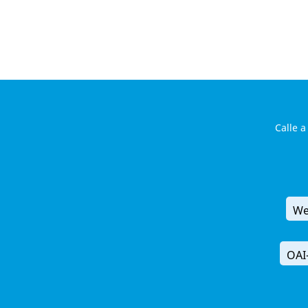
Calle a
We
OAI