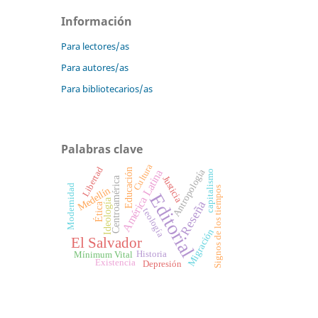
Información
Para lectores/as
Para autores/as
Para bibliotecarios/as
Palabras clave
Cultura
Libertad
Antropología
Educación
América Latina
capitalismo
Justicia
Centroamérica
Modernidad
Signos de los tiempos
Medellín
Editorial
Ideología
Reseña
Ética
teología
Migración
El Salvador
Historia
Mínimum Vital
Existencia
Depresión