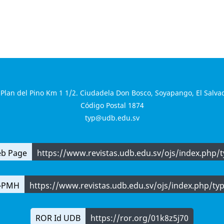
 Plan del Pino Km 1 1/2. Ciudadela Don Bosco, Soyapango, El Salva
Código Postal 1874
typ@udb.edu.sv
b Page
https://www.revistas.udb.edu.sv/ojs/index.php/t
-PMH
https://www.revistas.udb.edu.sv/ojs/index.php/typ
ROR Id UDB
https://ror.org/01k8z5j70