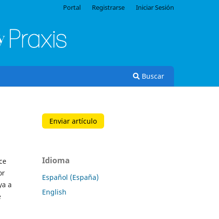
Portal
Registrarse
Iniciar Sesión
Buscar
Enviar artículo
Idioma
ce
or
Español (España)
ya a
English
e