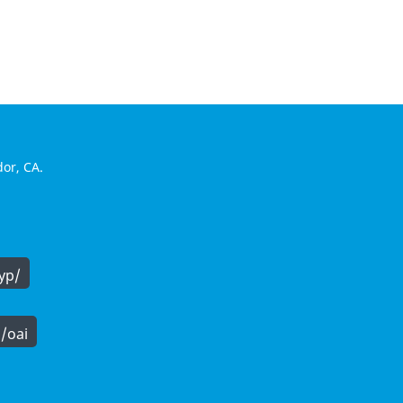
dor, CA.
yp/
/oai