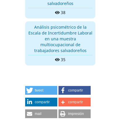
salvadoreños
38
Análisis psicométrico de la
Escala de Incertidumbre Laboral
en una muestra
multiocupacional de
trabajadores salvadoreños
35
tweet
compartir
compartir
compartir
mail
impresión