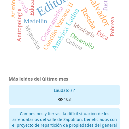
El Salvador
Editorial
Educación
Justicia
Aristóteles
Historia
Concilio Vaticano II
Centroamérica
Reseña
América Latina
Antropología
Pobreza
Medellín
Ideología
Migración
Ética
Desarrollo
Cultura
Más leídos del último mes
Laudato si'
103
Campesinos y tierras: la difícil situación de los
arrendatarios del valle de Zapotitán, beneficiados con
el proyecto de repartición de propiedades del general