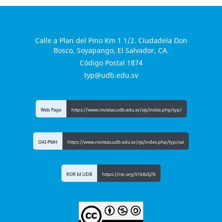
Calle a Plan del Pino Km 1 1/2. Ciudadela Don
Bosco, Soyapango, El Salvador, CA.
Código Postal 1874
typ@udb.edu.sv
Web Page
https://www.revistas.udb.edu.sv/ojs/index.php/typ/
OAI-PMH
https://www.revistas.udb.edu.sv/ojs/index.php/typ/oai
ROR Id UDB
https://ror.org/01k8z5j70