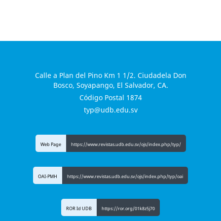
Calle a Plan del Pino Km 1 1/2. Ciudadela Don
Bosco, Soyapango, El Salvador, CA.
Código Postal 1874
typ@udb.edu.sv
Web Page
https://www.revistas.udb.edu.sv/ojs/index.php/typ/
OAI-PMH
https://www.revistas.udb.edu.sv/ojs/index.php/typ/oai
ROR Id UDB
https://ror.org/01k8z5j70