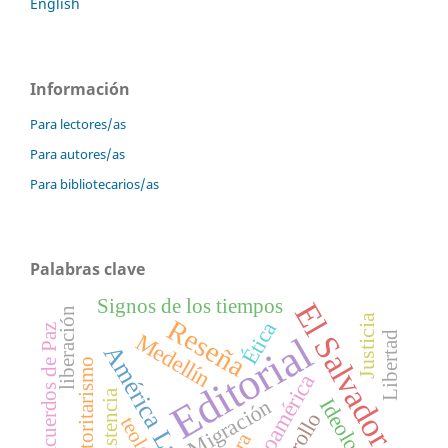
English
Información
Para lectores/as
Para autores/as
Para bibliotecarios/as
Palabras clave
Signos de los tiempos
El Salvador
liberación
Justicia
Reseña
Ética
Acuerdos de Paz
Medellín
Libertad
Editorial
América Latina
Autoritarismo
Centroamérica
Existencia
Ideología
Migración