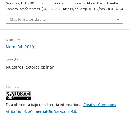
González, L. A. (2019). Tres reflexiones en homenaje a Mons. Oscar Arnulfo
Romero.
Teoría Y Praxis
, (34), 133–139. https://doi.org/10.5377/typ.v1i34.14824
Más formatos de cita
Número
Núm. 34 (2019)
Sección
Nuestros lectores opinan
Licencia
Esta obra está bajo una licencia internacional
Creative Commons
Atribución-NoComercial-SinDerivadas 4.0
.