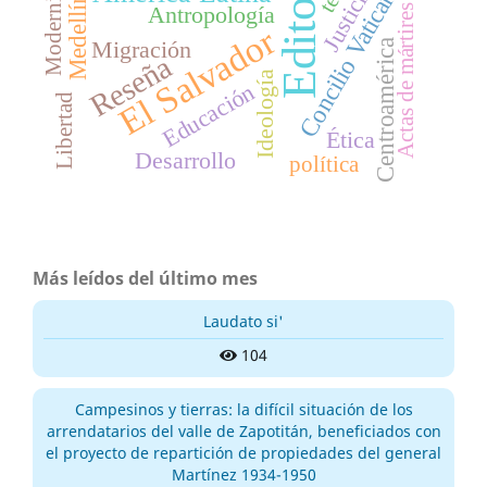
Editorial
Concilio Vaticano II
Modernidad
Justicia
Medellín
Antropología
Actas de mártires
El Salvador
Migración
Centroamérica
Reseña
Ideología
Educación
Libertad
Ética
Desarrollo
política
Más leídos del último mes
Laudato si'
104
Campesinos y tierras: la difícil situación de los
arrendatarios del valle de Zapotitán, beneficiados con
el proyecto de repartición de propiedades del general
Martínez 1934-1950