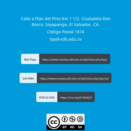
Calle a Plan del Pino Km 1 1/2. Ciudadela Don
Bosco, Soyapango, El Salvador, CA.
Código Postal 1874
typ@udb.edu.sv
Web Page
https://www.revistas.udb.edu.sv/ojs/index.php/typ/
OAI-PMH
https://www.revistas.udb.edu.sv/ojs/index.php/typ/oai
ROR Id UDB
https://ror.org/01k8z5j70