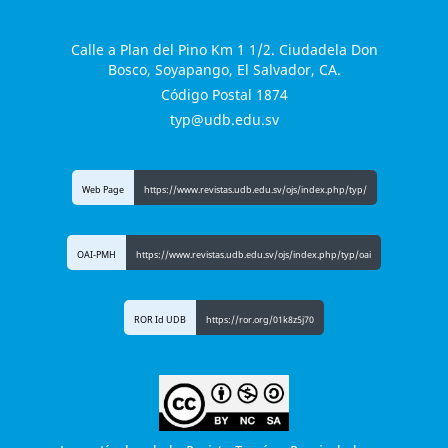
Calle a Plan del Pino Km 1 1/2. Ciudadela Don
Bosco, Soyapango, El Salvador, CA.
Código Postal 1874
typ@udb.edu.sv
Web Page
https://www.revistas.udb.edu.sv/ojs/index.php/typ/
OAI-PMH
https://www.revistas.udb.edu.sv/ojs/index.php/typ/oai
ROR Id UDB
https://ror.org/01k8z5j70