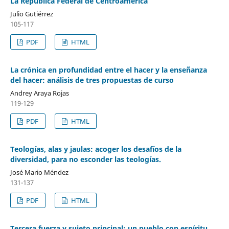
La República Federal de Centroamérica
Julio Gutiérrez
105-117
PDF
HTML
La crónica en profundidad entre el hacer y la enseñanza
del hacer: análisis de tres propuestas de curso
Andrey Araya Rojas
119-129
PDF
HTML
Teologías, alas y jaulas: acoger los desafíos de la
diversidad, para no esconder las teologías.
José Mario Méndez
131-137
PDF
HTML
Tercera fuerza y sujeto principal: un pueblo con espíritu