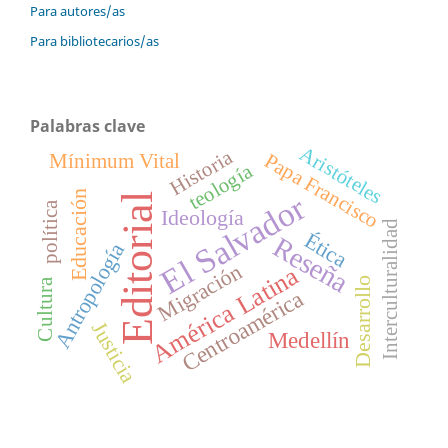
Para autores/as
Para bibliotecarios/as
Palabras clave
Aristóteles
Historia
Papa Francisco
Mínimum Vital
teología
Educación
El Salvador
Editorial
política
Ideología
Interculturalidad
Ética
Reseña
Antropología
Migración
América Latina
Desarrollo
Cultura
Centroamérica
Justicia
Medellín