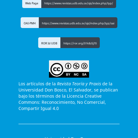
Web Page
https://www.revistas.udb.edu.sv/ojs/index.php/typ/
OAI-PMH
https://www.revistas.udb.edu.sv/ojs/index.php/typ/oai
ROR Id UDB
https://ror.org/01k8z5j70
Los artículos de la
Revista Teoría y Praxis
de la
Universidad Don Bosco, El Salvador, se publican
bajo los términos de la Licencia Creative
Commons: Reconocimiento, No Comercial,
Compartir Igual 4.0