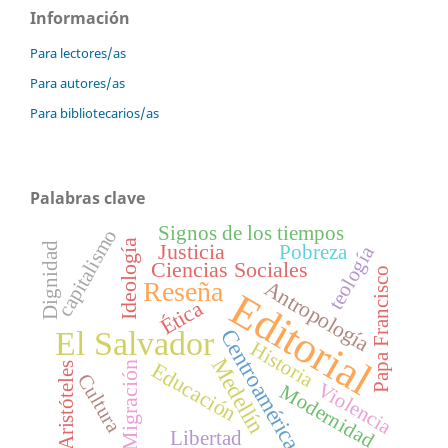
Información
Para lectores/as
Para autores/as
Para bibliotecarios/as
Palabras clave
Signos de los tiempos
capitalismo
Ideología
Justicia
Dignidad
Pobreza
teología
Ciencias Sociales
Papa Francisco
Reseña
Antropología
Editorial
Ética
Centroamérica
El Salvador
Historia
Medellín
Educación
Migración
Aristóteles
Cultura
Violencia
Modernidad
Libertad