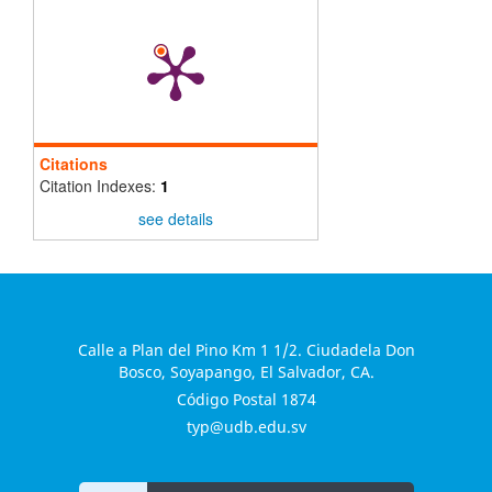
Citations
Citation Indexes:
1
see details
Calle a Plan del Pino Km 1 1/2. Ciudadela Don
Bosco, Soyapango, El Salvador, CA.
Código Postal 1874
typ@udb.edu.sv