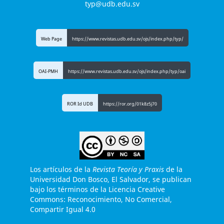
typ@udb.edu.sv
Web Page
https://www.revistas.udb.edu.sv/ojs/index.php/typ/
OAI-PMH
https://www.revistas.udb.edu.sv/ojs/index.php/typ/oai
ROR Id UDB
https://ror.org/01k8z5j70
Los artículos de la
Revista Teoría y Praxis
de la
Universidad Don Bosco, El Salvador, se publican
bajo los términos de la Licencia Creative
Commons: Reconocimiento, No Comercial,
Compartir Igual 4.0