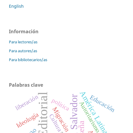
English
Información
Para lectores/as
Para autores/as
Para bibliotecarios/as
Palabras clave
América Latina
Editorial
liberación
Educación
El Salvador
política
Autoritarismo
Migración
Ideología
Cultura
Reseña