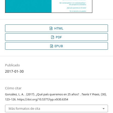
HTML
PDF
EPUB
Publicado
2017-01-30
Cómo citar
González, L. A. . (2017). ¿Qué país queremos en 25 años? .
Teoría Y Praxis
, (30),
123–126. https://doi.org/10.5377/typ.v0i30.6354
Más formatos de cita