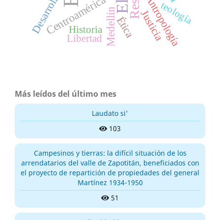
Desarrollo
Antropología
Centroamérica
teología
Medellín
Justicia
Ética
Historia
Libertad
Más leídos del último mes
Laudato si'
103
Campesinos y tierras: la difícil situación de los
arrendatarios del valle de Zapotitán, beneficiados con
el proyecto de repartición de propiedades del general
Martínez 1934-1950
51