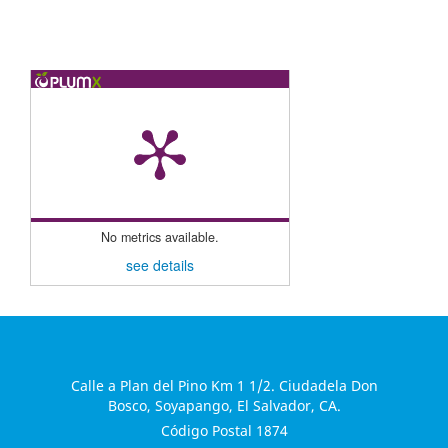
No metrics available.
see details
Calle a Plan del Pino Km 1 1/2. Ciudadela Don
Bosco, Soyapango, El Salvador, CA.
Código Postal 1874