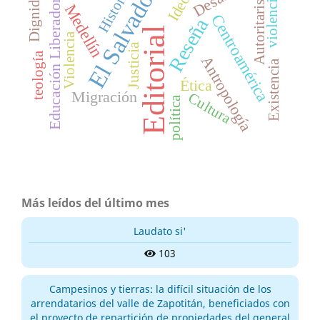
Autoritarismo
El Salvador
Historia
Dignidad
Educación Liberadora
violencia
Medellín
Centroamérica
Reseña
Editorial
Violencia
Justicia
teología
Antropología
Existencia
Ética
Migración
Cultura
política
Más leídos del último mes
Laudato si'
103
Campesinos y tierras: la difícil situación de los
arrendatarios del valle de Zapotitán, beneficiados con
el proyecto de repartición de propiedades del general