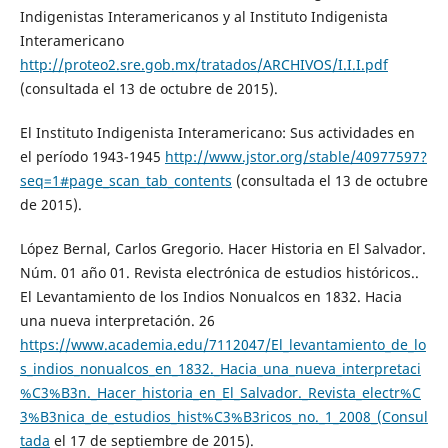
Indigenistas Interamericanos y al Instituto Indigenista
Interamericano
http://proteo2.sre.gob.mx/tratados/ARCHIVOS/I.I.I.pdf
(consultada el 13 de octubre de 2015).
El Instituto Indigenista Interamericano: Sus actividades en
el período 1943-1945
http://www.jstor.org/stable/40977597?
seq=1#page_scan_tab_contents
(consultada el 13 de octubre
de 2015).
López Bernal, Carlos Gregorio. Hacer Historia en El Salvador.
Núm. 01 año 01. Revista electrónica de estudios históricos..
El Levantamiento de los Indios Nonualcos en 1832. Hacia
una nueva interpretación. 26
https://www.academia.edu/7112047/El_levantamiento_de_lo
s_indios_nonualcos_en_1832._Hacia_una_nueva_interpretaci
%C3%B3n._Hacer_historia_en_El_Salvador._Revista_electr%C
3%B3nica_de_estudios_hist%C3%B3ricos_no._1_2008_(Consul
tada
el 17 de septiembre de 2015).