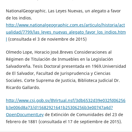
NationalGeographic. Las Leyes Nuevas, un alegato a favor
de los indios.
http://www.nationalgeographic.com.es/articulo/historia/act
ualidad/7799/las_leyes_nuevas_alegato_favor_los_indios.htm
l
(consultada el 3 de noviembre de 2015)
Olmedo Lope, Horacio José.Breves Consideraciones al
Régimen de Titulación de Inmuebles en la Legislación
Salvadoreña. Tesis Doctoral presentada en 1969.Universidad
de El Salvador, Facultad de Jurisprudencia y Ciencias
Sociales. Corte Suprema de Justicia, Biblioteca Judicial Dr.
Ricardo Gallardo.
http://www.csj.gob.sv/BVirtual.nsf/3db6532d39e032fd06256
b3e006d8a73/d15682921641b25306256b3e00747a4d?
OpenDocumentLey
de Extinción de Comunidades del 23 de
febrero de 1881 (consultada el 17 de septiembre de 2015).