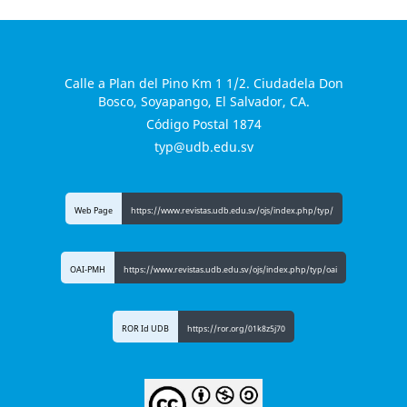
Calle a Plan del Pino Km 1 1/2. Ciudadela Don
Bosco, Soyapango, El Salvador, CA.
Código Postal 1874
typ@udb.edu.sv
Web Page
https://www.revistas.udb.edu.sv/ojs/index.php/typ/
OAI-PMH
https://www.revistas.udb.edu.sv/ojs/index.php/typ/oai
ROR Id UDB
https://ror.org/01k8z5j70