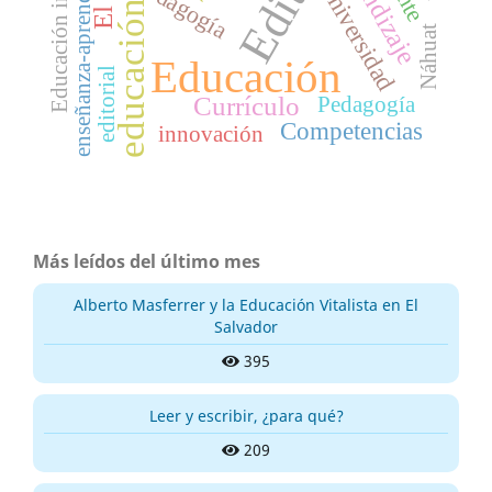
Educación inclusiva
aprendizaje
enseñanza-aprendizaje
pedagogía
universidad
educación
Náhuat
Educación
editorial
Currículo
Pedagogía
Competencias
innovación
Más leídos del último mes
Alberto Masferrer y la Educación Vitalista en El
Salvador
395
Leer y escribir, ¿para qué?
209