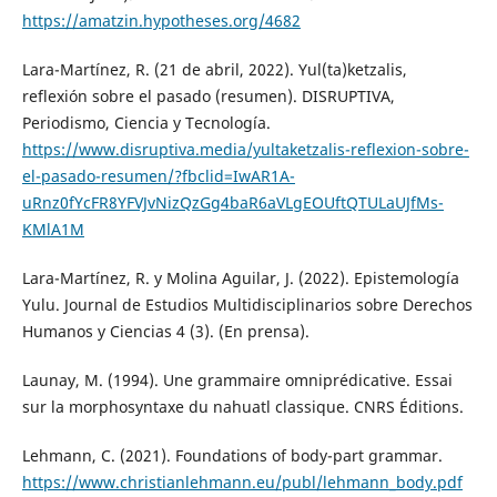
https://amatzin.hypotheses.org/4682
Lara-Martínez, R. (21 de abril, 2022). Yul(ta)ketzalis,
reflexión sobre el pasado (resumen). DISRUPTIVA,
Periodismo, Ciencia y Tecnología.
https://www.disruptiva.media/yultaketzalis-reflexion-sobre-
el-pasado-resumen/?fbclid=IwAR1A-
uRnz0fYcFR8YFVJvNizQzGg4baR6aVLgEOUftQTULaUJfMs-
KMlA1M
Lara-Martínez, R. y Molina Aguilar, J. (2022). Epistemología
Yulu. Journal de Estudios Multidisciplinarios sobre Derechos
Humanos y Ciencias 4 (3). (En prensa).
Launay, M. (1994). Une grammaire omniprédicative. Essai
sur la morphosyntaxe du nahuatl classique. CNRS Éditions.
Lehmann, C. (2021). Foundations of body-part grammar.
https://www.christianlehmann.eu/publ/lehmann_body.pdf