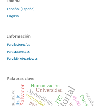
Idioma
Español (España)
English
Información
Para lectores/as
Para autores/as
Para bibliotecarios/as
Palabras clave
Humanización
Editorial
El Salvador
Aprendizaje
Universidad
escuela
virtualidad
Docente
TIC