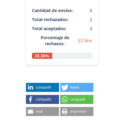
Cantidad de envíos:
6
Total rechazados:
2
Total aceptados:
4
Porcentaje de
33.36%
rechazos:
33.36%
compartir
tweet
compartir
compartir
mail
impresión