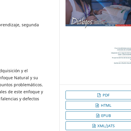
prendizaje, segunda
dquisición y el
nfoque Natural y su
 puntos problemáticos.
les de este enfoque y
PDF
 falencias y defectos
HTML
EPUB
XML/JATS