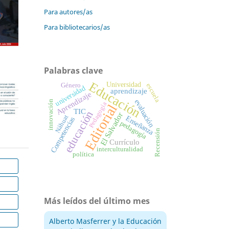
Para autores/as
Para bibliotecarios/as
Palabras clave
Educación
Universidad
Género
escuela
universidad
aprendizaje
Aprendizaje
evaluación
innovación
Pedagogía
Editorial
TIC
educación
El Salvador
Náhuat
Enseñanza
Competencias
pedagogía
Recensión
Currículo
interculturalidad
política
Más leídos del último mes
Alberto Masferrer y la Educación