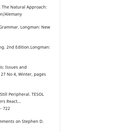
). The Natural Approach:
on/Alemany
g Grammar. Longman: New
ing. 2nd Edition.Longman:
is: Issues and
 27 No 4, Winter, pages
till Peripheral. TESOL
rs React...
 - 722
omments on Stephen D.