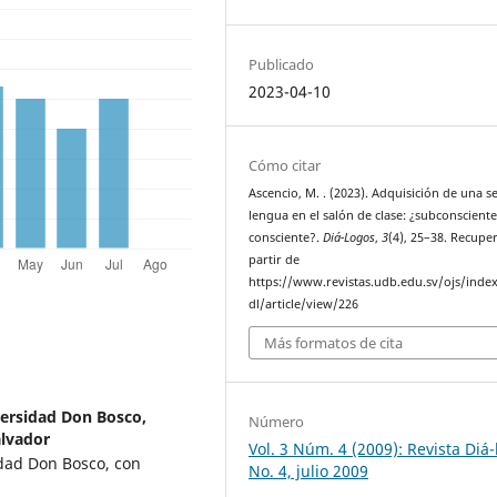
Publicado
2023-04-10
Cómo citar
Ascencio, M. . (2023). Adquisición de una 
lengua en el salón de clase: ¿subconsciente
consciente?.
Diá-Logos
,
3
(4), 25–38. Recupe
partir de
https://www.revistas.udb.edu.sv/ojs/inde
dl/article/view/226
Más formatos de cita
versidad Don Bosco,
Número
alvador
Vol. 3 Núm. 4 (2009): Revista Diá
idad Don Bosco, con
No. 4, julio 2009