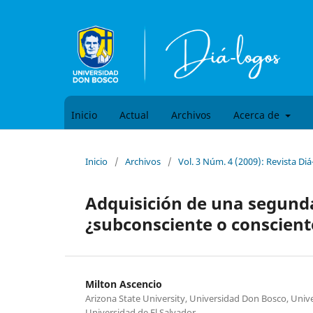
Inicio
Actual
Archivos
Acerca de
Inicio
/
Archivos
/
Vol. 3 Núm. 4 (2009): Revista Diá
Adquisición de una segunda
¿subconsciente o conscient
Milton Ascencio
Arizona State University, Universidad Don Bosco, Unive
Universidad de El Salvador