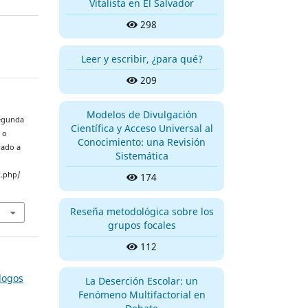
Vitalista en El Salvador
298
Leer y escribir, ¿para qué?
209
Modelos de Divulgación
segunda
Científica y Acceso Universal al
 o
Conocimiento: una Revisión
rado a
Sistemática
x.php/
174
Reseña metodológica sobre los
grupos focales
112
-logos
La Deserción Escolar: un
Fenómeno Multifactorial en