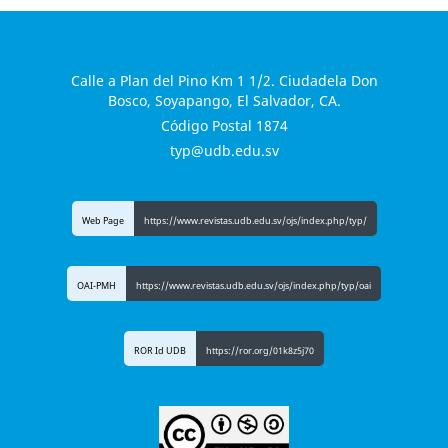
Calle a Plan del Pino Km 1 1/2. Ciudadela Don
Bosco, Soyapango, El Salvador, CA.
Código Postal 1874
typ@udb.edu.sv
Web Page
https://www.revistas.udb.edu.sv/ojs/index.php/typ/
OAI-PMH
https://www.revistas.udb.edu.sv/ojs/index.php/typ/oai
ROR Id UDB
https://ror.org/01k8z5j70