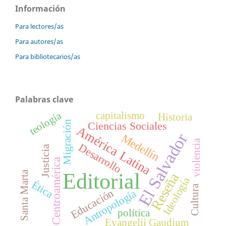
Información
Para lectores/as
Para autores/as
Para bibliotecarios/as
Palabras clave
teología
capitalismo
Historia
Migración
Ciencias Sociales
América Latina
El Salvador
Medellín
violencia
Desarrollo
Justicia
Centroamérica
Santa Marta
Editorial
Reseña
Ideología
Ética
Cultura
Educación
Antropología
política
Evangelii Gaudium