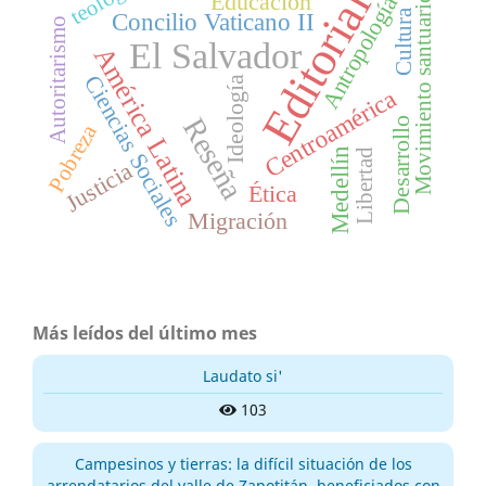
Editorial
Educación
Antropología
Movimiento santuario
Cultura
Concilio Vaticano II
Autoritarismo
El Salvador
América Latina
Ciencias Sociales
Ideología
Centroamérica
Reseña
Desarrollo
Pobreza
Medellín
Libertad
Justicia
Ética
Migración
Más leídos del último mes
Laudato si'
103
Campesinos y tierras: la difícil situación de los
arrendatarios del valle de Zapotitán, beneficiados con