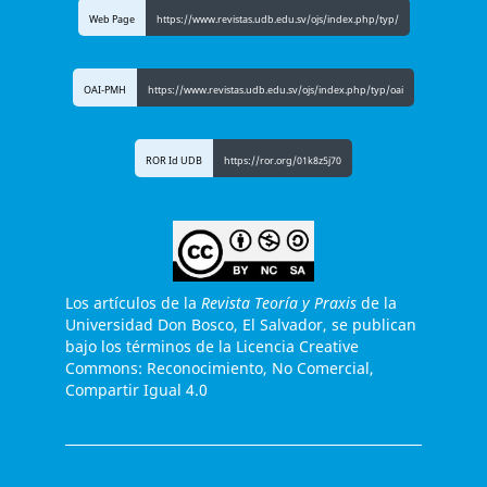
Web Page
https://www.revistas.udb.edu.sv/ojs/index.php/typ/
OAI-PMH
https://www.revistas.udb.edu.sv/ojs/index.php/typ/oai
ROR Id UDB
https://ror.org/01k8z5j70
Los artículos de la
Revista Teoría y Praxis
de la
Universidad Don Bosco, El Salvador, se publican
bajo los términos de la Licencia Creative
Commons: Reconocimiento, No Comercial,
Compartir Igual 4.0