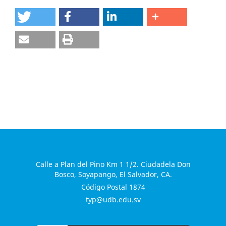
Calle a Plan del Pino Km 1 1/2. Ciudadela Don
Bosco, Soyapango, El Salvador, CA.
Código Postal 1874
typ@udb.edu.sv