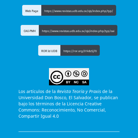
Web Page
https://www.revistas.udb.edu.sv/ojs/index.php/typ/
OAI-PMH
https://www.revistas.udb.edu.sv/ojs/index.php/typ/oai
ROR Id UDB
https://ror.org/01k8z5j70
Los artículos de la
Revista Teoría y Praxis
de la
Universidad Don Bosco, El Salvador, se publican
bajo los términos de la Licencia Creative
Commons: Reconocimiento, No Comercial,
Compartir Igual 4.0