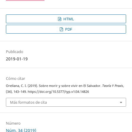
HTML
PDF
Publicado
2019-01-19
Cómo citar
Orellana, C. I. (2019). Sobre morir y sobre vivir en El Salvador.
Teoría Y Praxis
,
(34), 143–149. https://doi.org/10.5377/typ.v1i34.14826
Más formatos de cita
Número
Núm. 34 (2019)