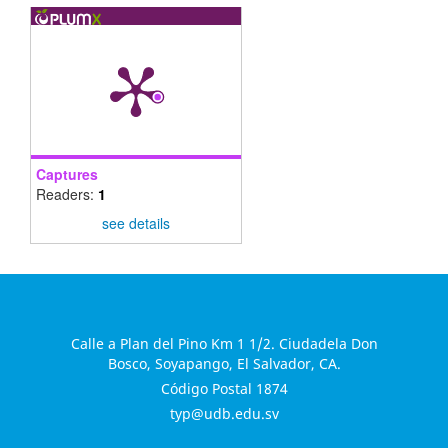
Captures
Readers:
1
see details
Calle a Plan del Pino Km 1 1/2. Ciudadela Don
Bosco, Soyapango, El Salvador, CA.
Código Postal 1874
typ@udb.edu.sv