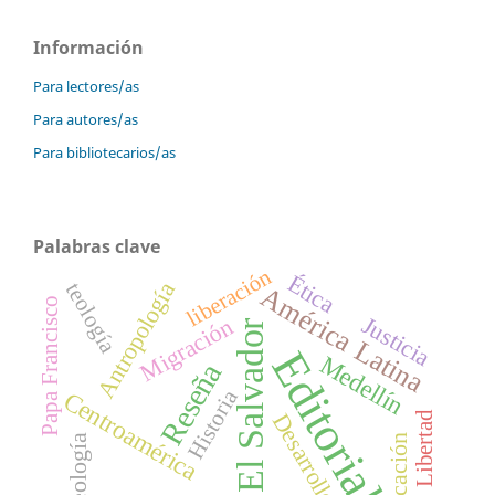
Información
Para lectores/as
Para autores/as
Para bibliotecarios/as
Palabras clave
liberación
Ética
Antropología
teología
América Latina
Papa Francisco
Justicia
Migración
El Salvador
Editorial
Medellín
Reseña
Historia
Centroamérica
Desarrollo
Libertad
Ideología
Educación