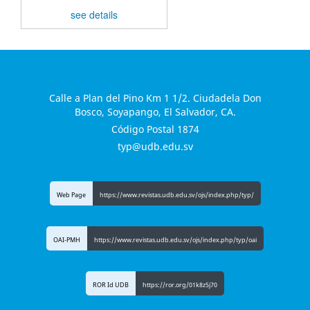
see details
Calle a Plan del Pino Km 1 1/2. Ciudadela Don
Bosco, Soyapango, El Salvador, CA.
Código Postal 1874
typ@udb.edu.sv
Web Page
https://www.revistas.udb.edu.sv/ojs/index.php/typ/
OAI-PMH
https://www.revistas.udb.edu.sv/ojs/index.php/typ/oai
ROR Id UDB
https://ror.org/01k8z5j70