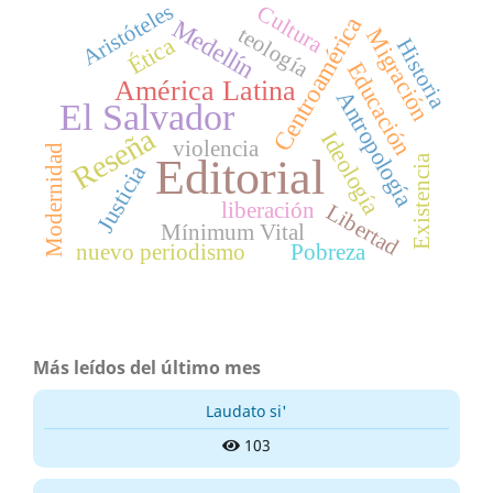
Aristóteles
Cultura
Centroamérica
Medellín
teología
Migración
Ética
Historia
Educación
América Latina
Antropología
El Salvador
Reseña
Ideología
violencia
Modernidad
Editorial
Existencia
Justicia
liberación
Libertad
Mínimum Vital
nuevo periodismo
Pobreza
Más leídos del último mes
Laudato si'
103