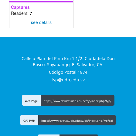
Captures
Readers:
7
see details
Calle a Plan del Pino Km 1 1/2. Ciudadela Don
Bosco, Soyapango, El Salvador, CA.
Código Postal 1874
typ@udb.edu.sv
Web Page
https://www.revistas.udb.edu.sv/ojs/index.php/typ/
OAI-PMH
https://www.revistas.udb.edu.sv/ojs/index.php/typ/oai