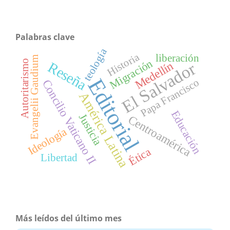
Palabras clave
teología
Historia
liberación
Evangelii Gaudium
Migración
Autoritarismo
Reseña
El Salvador
Medellín
Editorial
Papa Francisco
Concilio Vaticano II
América Latina
Educación
Justicia
Centroamérica
Ideología
Ética
Libertad
Más leídos del último mes