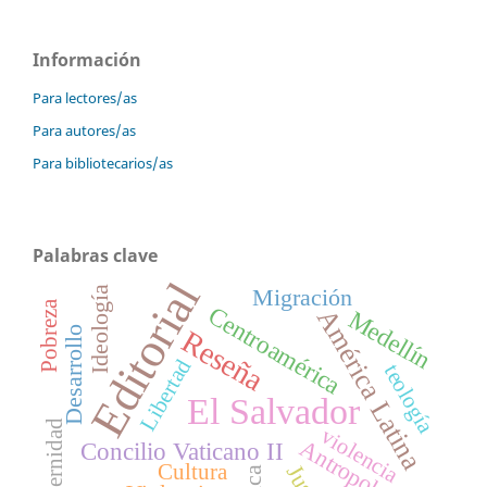
Información
Para lectores/as
Para autores/as
Para bibliotecarios/as
Palabras clave
Editorial
Migración
Ideología
Pobreza
Centroamérica
América Latina
Medellín
Desarrollo
Reseña
Libertad
teología
El Salvador
Modernidad
violencia
Antropología
Concilio Vaticano II
Cultura