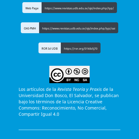
Web Page
https://www.revistas.udb.edu.sv/ojs/index.php/typ/
OAI-PMH
https://www.revistas.udb.edu.sv/ojs/index.php/typ/oai
ROR Id UDB
https://ror.org/01k8z5j70
Los artículos de la
Revista Teoría y Praxis
de la
Universidad Don Bosco, El Salvador, se publican
bajo los términos de la Licencia Creative
Commons: Reconocimiento, No Comercial,
Compartir Igual 4.0