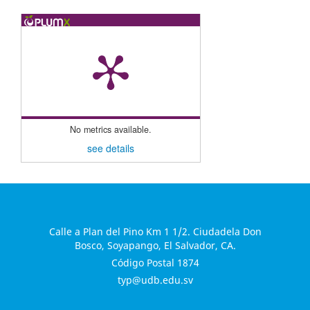
No metrics available.
see details
Calle a Plan del Pino Km 1 1/2. Ciudadela Don
Bosco, Soyapango, El Salvador, CA.
Código Postal 1874
typ@udb.edu.sv